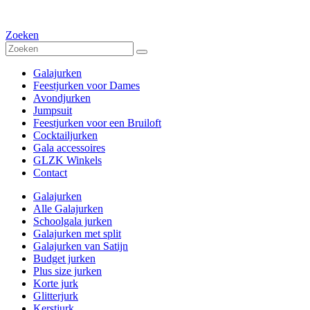
Zoeken
Galajurken
Feestjurken voor Dames
Avondjurken
Jumpsuit
Feestjurken voor een Bruiloft
Cocktailjurken
Gala accessoires
GLZK Winkels
Contact
Galajurken
Alle Galajurken
Schoolgala jurken
Galajurken met split
Galajurken van Satijn
Budget jurken
Plus size jurken
Korte jurk
Glitterjurk
Kerstjurk