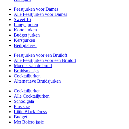
Feestjurken voor Dames
Alle Feestjurken voor Dames
Sweet 16
Lange jurken
Korte jurken
Budget jurken
Kerstjurken
Bedrijfsfeest
Feestjurken voor een Bruiloft
Alle Feestjurken voor een Bruiloft
Moeder van de bruid
Bruidsmeisjes
Cocktailjurken
Alternatieve Bruidsjurken
Cocktailjurken
Alle Cocktailjurken
Schoolgala
Plus size
Little Black Dress
Budget
Met Bolero jasje