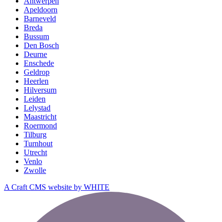
Antwerpen
Apeldoorn
Barneveld
Breda
Bussum
Den Bosch
Deurne
Enschede
Geldrop
Heerlen
Hilversum
Leiden
Lelystad
Maastricht
Roermond
Tilburg
Turnhout
Utrecht
Venlo
Zwolle
A Craft CMS website by WHITE