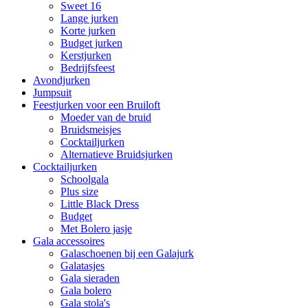
Sweet 16
Lange jurken
Korte jurken
Budget jurken
Kerstjurken
Bedrijfsfeest
Avondjurken
Jumpsuit
Feestjurken voor een Bruiloft
Moeder van de bruid
Bruidsmeisjes
Cocktailjurken
Alternatieve Bruidsjurken
Cocktailjurken
Schoolgala
Plus size
Little Black Dress
Budget
Met Bolero jasje
Gala accessoires
Galaschoenen bij een Galajurk
Galatasjes
Gala sieraden
Gala bolero
Gala stola's