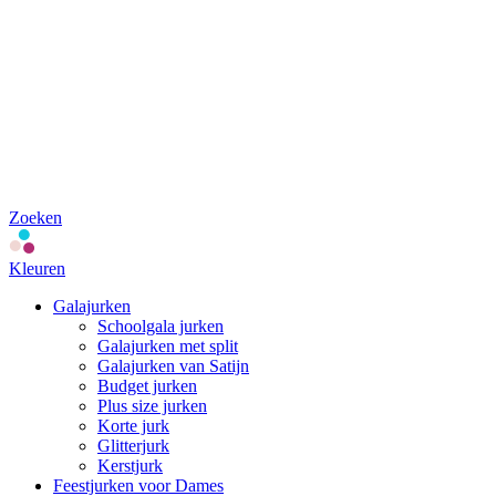
Zoeken
Kleuren
Galajurken
Schoolgala jurken
Galajurken met split
Galajurken van Satijn
Budget jurken
Plus size jurken
Korte jurk
Glitterjurk
Kerstjurk
Feestjurken voor Dames