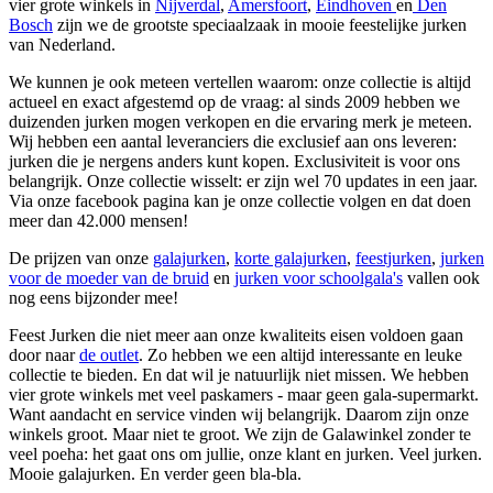
vier grote winkels in
Nijverdal
,
Amersfoort
,
Eindhoven
en
Den
Bosch
zijn we de grootste speciaalzaak in mooie feestelijke jurken
van Nederland.
We kunnen je ook meteen vertellen waarom: onze collectie is altijd
actueel en exact afgestemd op de vraag: al sinds 2009 hebben we
duizenden jurken mogen verkopen en die ervaring merk je meteen.
Wij hebben een aantal leveranciers die exclusief aan ons leveren:
jurken die je nergens anders kunt kopen. Exclusiviteit is voor ons
belangrijk. Onze collectie wisselt: er zijn wel 70 updates in een jaar.
Via onze facebook pagina kan je onze collectie volgen en dat doen
meer dan 42.000 mensen!
De prijzen van onze
galajurken
,
korte galajurken
,
feestjurken
,
jurken
voor de moeder van de bruid
en
jurken voor schoolgala's
vallen ook
nog eens bijzonder mee!
Feest Jurken die niet meer aan onze kwaliteits eisen voldoen gaan
door naar
de outlet
. Zo hebben we een altijd interessante en leuke
collectie te bieden. En dat wil je natuurlijk niet missen. We hebben
vier grote winkels met veel paskamers - maar geen gala-supermarkt.
Want aandacht en service vinden wij belangrijk. Daarom zijn onze
winkels groot. Maar niet te groot. We zijn de Galawinkel zonder te
veel poeha: het gaat ons om jullie, onze klant en jurken. Veel jurken.
Mooie galajurken. En verder geen bla-bla.