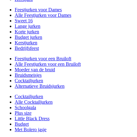
Feestjurken voor Dames
Alle Feestjurken voor Dames
Sweet 16
Lange jurken
Korte jurken
Budget jurken
Kerstjurken
Bedrijfsfeest
Feestjurken voor een Bruiloft
Alle Feestjurken voor een Bruiloft
Moeder van de bruid
Bruidsmeisjes
Cocktailjurken
Alternatieve Bruidsjurken
Cocktailjurken
Alle Cocktailjurken
Schoolgala
Plus size
Little Black Dress
Budget
Met Bolero jasje