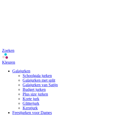
Zoeken
Kleuren
Galajurken
Schoolgala jurken
Galajurken met split
Galajurken van Satijn
Budget jurken
Plus size jurken
Korte jurk
Glitterjurk
Kerstjurk
Feestjurken voor Dames