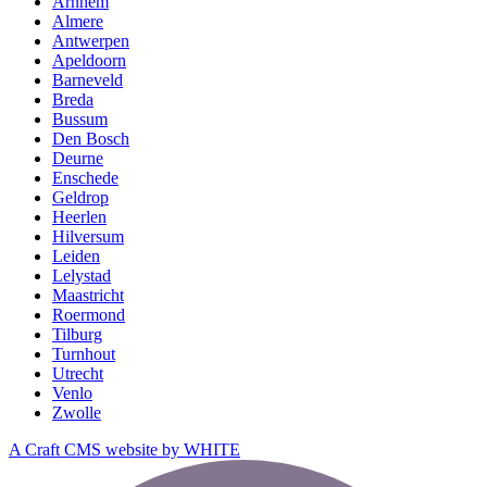
Arnhem
Almere
Antwerpen
Apeldoorn
Barneveld
Breda
Bussum
Den Bosch
Deurne
Enschede
Geldrop
Heerlen
Hilversum
Leiden
Lelystad
Maastricht
Roermond
Tilburg
Turnhout
Utrecht
Venlo
Zwolle
A Craft CMS website by WHITE