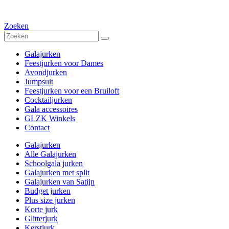
Zoeken
Galajurken
Feestjurken voor Dames
Avondjurken
Jumpsuit
Feestjurken voor een Bruiloft
Cocktailjurken
Gala accessoires
GLZK Winkels
Contact
Galajurken
Alle Galajurken
Schoolgala jurken
Galajurken met split
Galajurken van Satijn
Budget jurken
Plus size jurken
Korte jurk
Glitterjurk
Kerstjurk