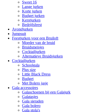
Sweet 16
Lange jurken
Korte jurken
Budget jurken
Kerstjurken
Bedrijfsfeest
Avondjurken
Jumpsuit
Feestjurken voor een Bruiloft
Moeder van de bruid
Bruidsmeisjes
Cocktailjurken
Alternatieve Bruidsjurken
Cocktailjurken
Schoolgala
Plus size
Little Black Dress
Budget
Met Bolero jasje
Gala accessoires
Galaschoenen bij een Galajurk
Galatasjes
Gala sieraden
Gala bolero
Gala stola's