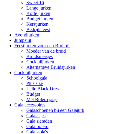
Sweet 16
Lange jurken
Korte jurken
Budget jurken
Kerstjurken
Bedrijfsfeest
Avondjurken
Jumpsuit
Feestjurken voor een Bruiloft
Moeder van de bruid
Bruidsmeisjes
Cocktailjurken
Alternatieve Bruidsjurken
Cocktailjurken
Schoolgala
Plus size
Little Black Dress
Budget
Met Bolero jasje
Gala accessoires
Galaschoenen bij een Galajurk
Galatasjes
Gala sieraden
Gala bolero
Gala stola's