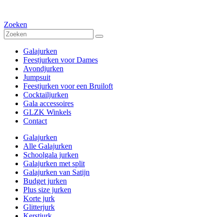
Zoeken
Galajurken
Feestjurken voor Dames
Avondjurken
Jumpsuit
Feestjurken voor een Bruiloft
Cocktailjurken
Gala accessoires
GLZK Winkels
Contact
Galajurken
Alle Galajurken
Schoolgala jurken
Galajurken met split
Galajurken van Satijn
Budget jurken
Plus size jurken
Korte jurk
Glitterjurk
Kerstjurk