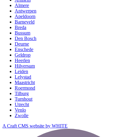
Almere
Antwerpen
Apeldoorn
Barneveld
Breda
Bussum
Den Bosch
Deurne
Enschede
Geldrop
Heerlen
Hilversum
Leiden
Lelystad
Maastricht
Roermond
Tilburg
Turnhout
Utrecht
Venlo
Zwolle
A Craft CMS website by WHITE