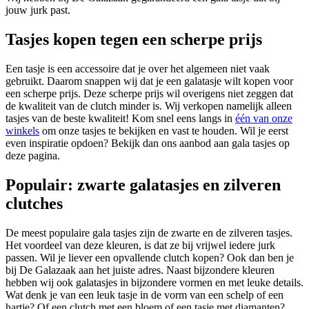
jouw jurk past.
Tasjes kopen tegen een scherpe prijs
Een tasje is een accessoire dat je over het algemeen niet vaak
gebruikt. Daarom snappen wij dat je een galatasje wilt kopen voor
een scherpe prijs. Deze scherpe prijs wil overigens niet zeggen dat
de kwaliteit van de clutch minder is. Wij verkopen namelijk alleen
tasjes van de beste kwaliteit! Kom snel eens langs in
één van onze
winkels
om onze tasjes te bekijken en vast te houden. Wil je eerst
even inspiratie opdoen? Bekijk dan ons aanbod aan gala tasjes op
deze pagina.
Populair: zwarte galatasjes en zilveren
clutches
De meest populaire gala tasjes zijn de zwarte en de zilveren tasjes.
Het voordeel van deze kleuren, is dat ze bij vrijwel iedere jurk
passen. Wil je liever een opvallende clutch kopen? Ook dan ben je
bij De Galazaak aan het juiste adres. Naast bijzondere kleuren
hebben wij ook galatasjes in bijzondere vormen en met leuke details.
Wat denk je van een leuk tasje in de vorm van een schelp of een
hartje? Of een clutch met een bloem of een tasje met diamanten?