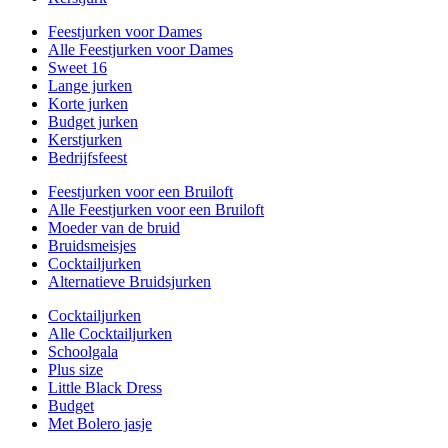
Feestjurken voor Dames
Alle Feestjurken voor Dames
Sweet 16
Lange jurken
Korte jurken
Budget jurken
Kerstjurken
Bedrijfsfeest
Feestjurken voor een Bruiloft
Alle Feestjurken voor een Bruiloft
Moeder van de bruid
Bruidsmeisjes
Cocktailjurken
Alternatieve Bruidsjurken
Cocktailjurken
Alle Cocktailjurken
Schoolgala
Plus size
Little Black Dress
Budget
Met Bolero jasje