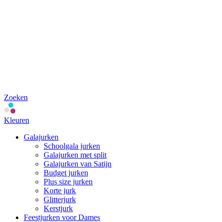
Zoeken
Kleuren
Galajurken
Schoolgala jurken
Galajurken met split
Galajurken van Satijn
Budget jurken
Plus size jurken
Korte jurk
Glitterjurk
Kerstjurk
Feestjurken voor Dames