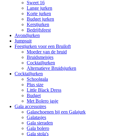
Sweet 16
Lange jurken
Korte jurken
Budget jurken
Kerstjurken
Bedrijfsfeest
Avondjurken
Jumpsuit
Feestjurken voor een Bruiloft
Moeder van de bruid
Bruidsmeisjes
Cocktailjurken
Alternatieve Bruidsjurken
Cocktailjurken
Schoolgala
Plus size
Little Black Dress
Budget
Met Bolero jasje
Gala accessoires
Galaschoenen bij een Galajurk
Galatasjes
Gala sieraden
Gala bolero
Gala stola's