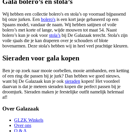
Gala bolero’s en stola’s
Wij hebben een collectie bolero's en stola’s op voorraad bijpassend
bij onze jurken. Een
bolero's
is een kort jasje gebaseerd op een
Spaans model, vandaar de naam. Wij hebben satijnen of voile
bolero’s met korte of lange, wijde mouwen tot maat 54. Naast
bolero’s kun je ook voor
stola’s
bij De Galazaak terecht. Stola's zijn
voile sjaals die je kan draperen over je schouders of blote
bovenarmen. Deze stola's hebben wij in heel veel prachtige kleuren.
Sieraden voor gala kopen
Ben je op zoek naar mooie oorbellen, mooie armbanden, een ketting
of een ring die passen bij je jurk? Dan hebben we goed nieuws,
want bij De Galazaak kun je ook
sieraden
kopen! Het voordeel
daarvan is dat je meteen sieraden kopen die perfect passen bij je
droomjurk. Sieraden maken je feestelijke outfit namelijk helemaal
af!
Over Galazaak
GLZK Winkels
Over ons
Q & A