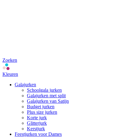
Zoeken
Kleuren
Galajurken
Schoolgala jurken
Galajurken met split
Galajurken van Satijn
Budget jurken
Plus size jurken
Korte jurk
Glitterjurk
Kerstjurk
Feestjurken voor Dames