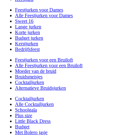
Feestjurken voor Dames
Alle Feestjurken voor Dames
Sweet 16
Lange jurken
Korte jurken
Budget jurken
Kerstjurken
Bedrijfsfeest
Feestjurken voor een Bruiloft
Alle Feestjurken voor een Bruiloft
Moeder van de bruid
Bruidsmeisjes
Cocktailjurken
Alternatieve Bruidsjurken
Cocktailjurken
Alle Cocktailjurken
Schoolgala
Plus size
Little Black Dress
Budget
Met Bolero jasje