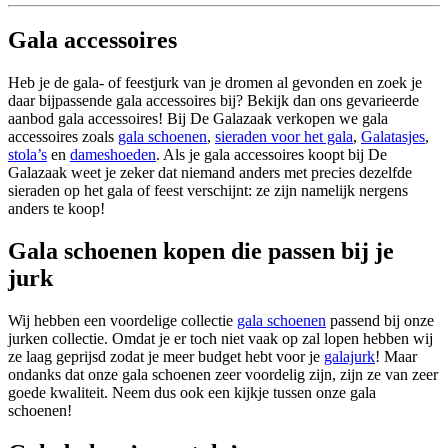
Gala accessoires
Heb je de gala- of feestjurk van je dromen al gevonden en zoek je
daar bijpassende gala accessoires bij? Bekijk dan ons gevarieerde
aanbod gala accessoires! Bij De Galazaak verkopen we gala
accessoires zoals
gala schoenen
,
sieraden voor het gala
,
Galatasjes
,
stola’s
en
dameshoeden
. Als je gala accessoires koopt bij De
Galazaak weet je zeker dat niemand anders met precies dezelfde
sieraden op het gala of feest verschijnt: ze zijn namelijk nergens
anders te koop!
Gala schoenen kopen die passen bij je
jurk
Wij hebben een voordelige collectie
gala schoenen
passend bij onze
jurken collectie. Omdat je er toch niet vaak op zal lopen hebben wij
ze laag geprijsd zodat je meer budget hebt voor je
galajurk
! Maar
ondanks dat onze gala schoenen zeer voordelig zijn, zijn ze van zeer
goede kwaliteit. Neem dus ook een kijkje tussen onze gala
schoenen!