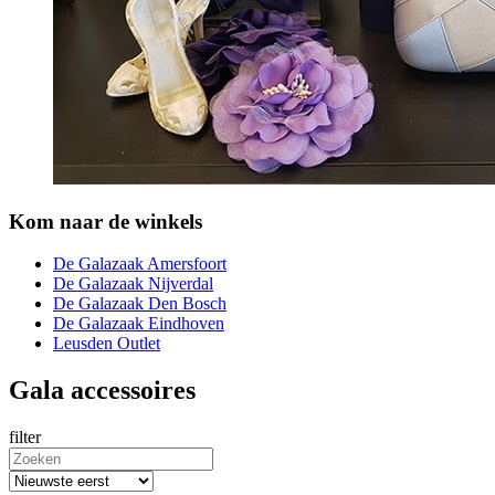
Kom naar de winkels
De Galazaak Amersfoort
De Galazaak Nijverdal
De Galazaak Den Bosch
De Galazaak Eindhoven
Leusden Outlet
Gala accessoires
filter