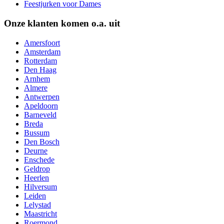
Feestjurken voor Dames
Onze klanten komen o.a. uit
Amersfoort
Amsterdam
Rotterdam
Den Haag
Arnhem
Almere
Antwerpen
Apeldoorn
Barneveld
Breda
Bussum
Den Bosch
Deurne
Enschede
Geldrop
Heerlen
Hilversum
Leiden
Lelystad
Maastricht
Roermond