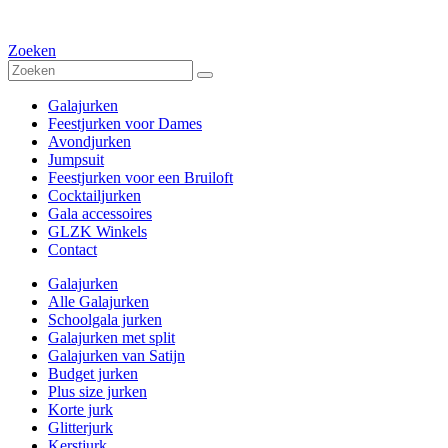
Zoeken
Galajurken
Feestjurken voor Dames
Avondjurken
Jumpsuit
Feestjurken voor een Bruiloft
Cocktailjurken
Gala accessoires
GLZK Winkels
Contact
Galajurken
Alle Galajurken
Schoolgala jurken
Galajurken met split
Galajurken van Satijn
Budget jurken
Plus size jurken
Korte jurk
Glitterjurk
Kerstjurk