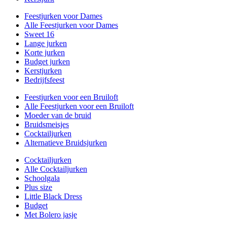
Feestjurken voor Dames
Alle Feestjurken voor Dames
Sweet 16
Lange jurken
Korte jurken
Budget jurken
Kerstjurken
Bedrijfsfeest
Feestjurken voor een Bruiloft
Alle Feestjurken voor een Bruiloft
Moeder van de bruid
Bruidsmeisjes
Cocktailjurken
Alternatieve Bruidsjurken
Cocktailjurken
Alle Cocktailjurken
Schoolgala
Plus size
Little Black Dress
Budget
Met Bolero jasje