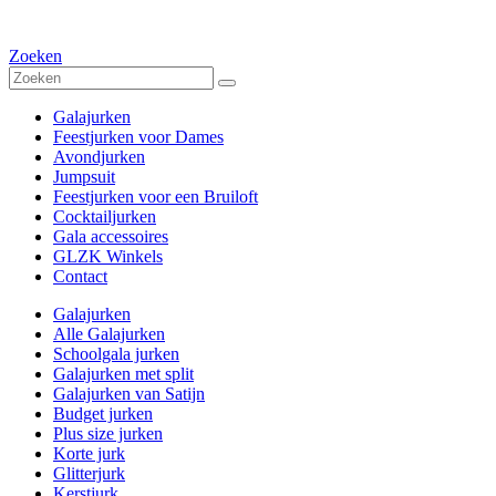
Zoeken
Galajurken
Feestjurken voor Dames
Avondjurken
Jumpsuit
Feestjurken voor een Bruiloft
Cocktailjurken
Gala accessoires
GLZK Winkels
Contact
Galajurken
Alle Galajurken
Schoolgala jurken
Galajurken met split
Galajurken van Satijn
Budget jurken
Plus size jurken
Korte jurk
Glitterjurk
Kerstjurk