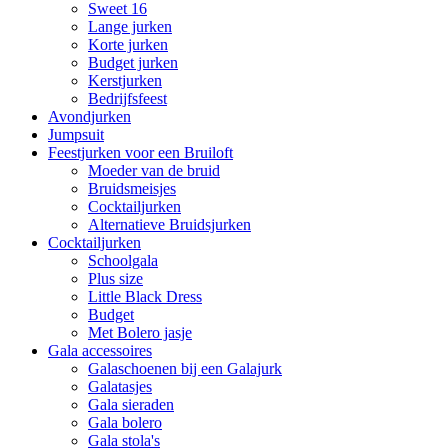
Sweet 16
Lange jurken
Korte jurken
Budget jurken
Kerstjurken
Bedrijfsfeest
Avondjurken
Jumpsuit
Feestjurken voor een Bruiloft
Moeder van de bruid
Bruidsmeisjes
Cocktailjurken
Alternatieve Bruidsjurken
Cocktailjurken
Schoolgala
Plus size
Little Black Dress
Budget
Met Bolero jasje
Gala accessoires
Galaschoenen bij een Galajurk
Galatasjes
Gala sieraden
Gala bolero
Gala stola's