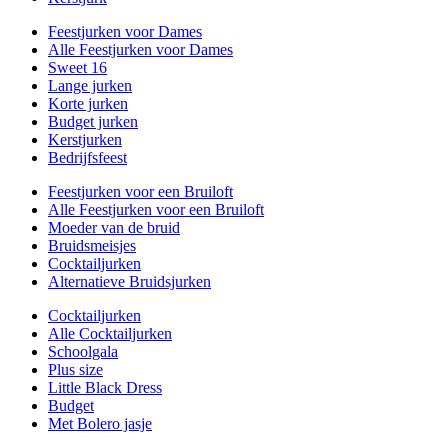
Feestjurken voor Dames
Alle Feestjurken voor Dames
Sweet 16
Lange jurken
Korte jurken
Budget jurken
Kerstjurken
Bedrijfsfeest
Feestjurken voor een Bruiloft
Alle Feestjurken voor een Bruiloft
Moeder van de bruid
Bruidsmeisjes
Cocktailjurken
Alternatieve Bruidsjurken
Cocktailjurken
Alle Cocktailjurken
Schoolgala
Plus size
Little Black Dress
Budget
Met Bolero jasje