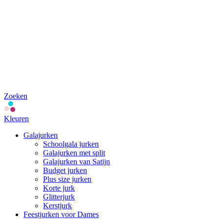
Zoeken
Kleuren
Galajurken
Schoolgala jurken
Galajurken met split
Galajurken van Satijn
Budget jurken
Plus size jurken
Korte jurk
Glitterjurk
Kerstjurk
Feestjurken voor Dames