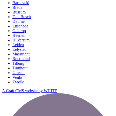
Barneveld
Breda
Bussum
Den Bosch
Deurne
Enschede
Geldrop
Heerlen
Hilversum
Leiden
Lelystad
Maastricht
Roermond
Tilburg
Turnhout
Utrecht
Venlo
Zwolle
A Craft CMS website by WHITE