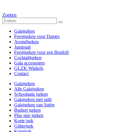
Zoeken
Galajurken
Feestjurken voor Dames
Avondjurken
Jumpsuit
Feestjurken voor een Bruiloft
Cocktailjurken
Gala accessoires
GLZK Winkels
Contact
Galajurken
Alle Galajurken
Schoolgala jurken
Galajurken met split
Galajurken van Satijn
Budget jurken
Plus size jurken
Korte jurk
Glitterjurk
Kerstjurk