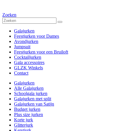
Zoeken
Galajurken
Feestjurken voor Dames
Avondjurken
Jumpsuit
Feestjurken voor een Bruiloft
Cocktailjurken
Gala accessoires
GLZK Winkels
Contact
Galajurken
Alle Galajurken
Schoolgala jurken
Galajurken met split
Galajurken van Satijn
Budget jurken
Plus size jurken
Korte jurk
Glitterjurk
Kerstjurk