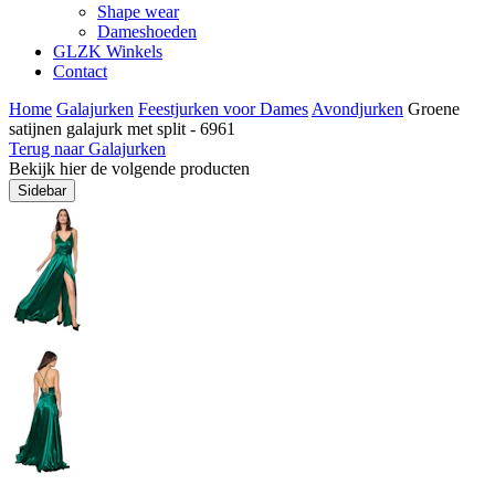
Shape wear
Dameshoeden
GLZK Winkels
Contact
Home
Galajurken
Feestjurken voor Dames
Avondjurken
Groene
satijnen galajurk met split - 6961
Terug naar Galajurken
Bekijk hier de volgende producten
Sidebar