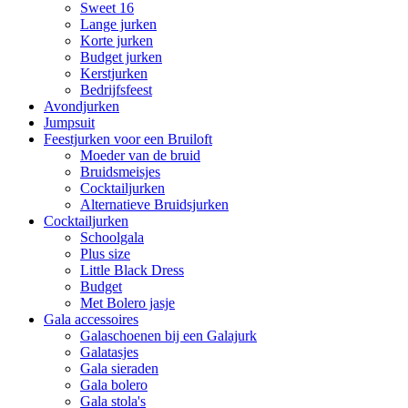
Sweet 16
Lange jurken
Korte jurken
Budget jurken
Kerstjurken
Bedrijfsfeest
Avondjurken
Jumpsuit
Feestjurken voor een Bruiloft
Moeder van de bruid
Bruidsmeisjes
Cocktailjurken
Alternatieve Bruidsjurken
Cocktailjurken
Schoolgala
Plus size
Little Black Dress
Budget
Met Bolero jasje
Gala accessoires
Galaschoenen bij een Galajurk
Galatasjes
Gala sieraden
Gala bolero
Gala stola's