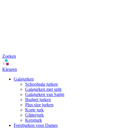
Zoeken
Kleuren
Galajurken
Schoolgala jurken
Galajurken met split
Galajurken van Satijn
Budget jurken
Plus size jurken
Korte jurk
Glitterjurk
Kerstjurk
Feestjurken voor Dames