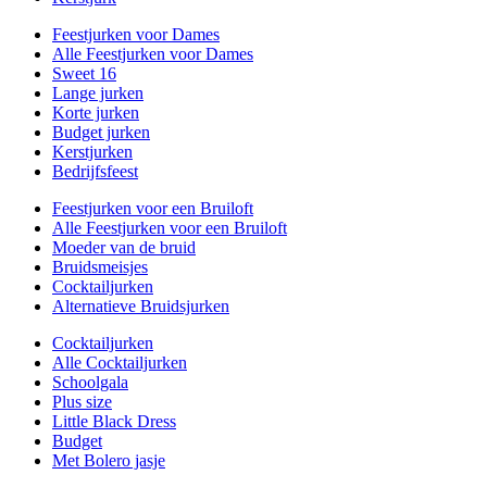
Feestjurken voor Dames
Alle Feestjurken voor Dames
Sweet 16
Lange jurken
Korte jurken
Budget jurken
Kerstjurken
Bedrijfsfeest
Feestjurken voor een Bruiloft
Alle Feestjurken voor een Bruiloft
Moeder van de bruid
Bruidsmeisjes
Cocktailjurken
Alternatieve Bruidsjurken
Cocktailjurken
Alle Cocktailjurken
Schoolgala
Plus size
Little Black Dress
Budget
Met Bolero jasje