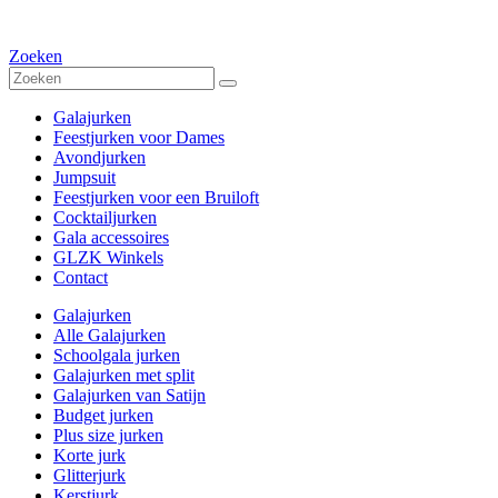
Zoeken
Galajurken
Feestjurken voor Dames
Avondjurken
Jumpsuit
Feestjurken voor een Bruiloft
Cocktailjurken
Gala accessoires
GLZK Winkels
Contact
Galajurken
Alle Galajurken
Schoolgala jurken
Galajurken met split
Galajurken van Satijn
Budget jurken
Plus size jurken
Korte jurk
Glitterjurk
Kerstjurk