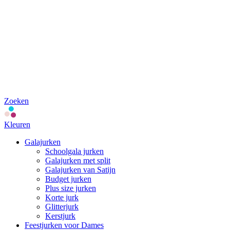
Zoeken
Kleuren
Galajurken
Schoolgala jurken
Galajurken met split
Galajurken van Satijn
Budget jurken
Plus size jurken
Korte jurk
Glitterjurk
Kerstjurk
Feestjurken voor Dames