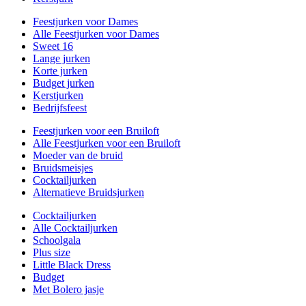
Feestjurken voor Dames
Alle Feestjurken voor Dames
Sweet 16
Lange jurken
Korte jurken
Budget jurken
Kerstjurken
Bedrijfsfeest
Feestjurken voor een Bruiloft
Alle Feestjurken voor een Bruiloft
Moeder van de bruid
Bruidsmeisjes
Cocktailjurken
Alternatieve Bruidsjurken
Cocktailjurken
Alle Cocktailjurken
Schoolgala
Plus size
Little Black Dress
Budget
Met Bolero jasje