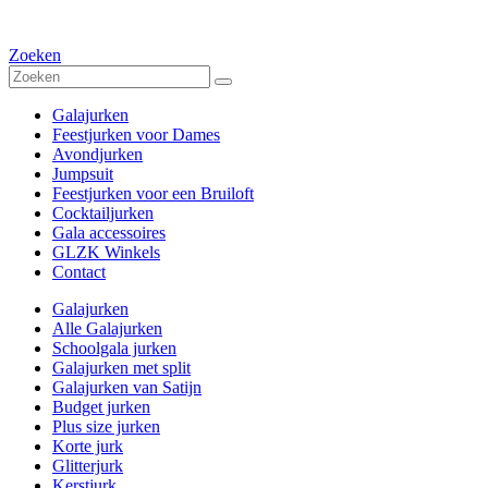
Zoeken
Galajurken
Feestjurken voor Dames
Avondjurken
Jumpsuit
Feestjurken voor een Bruiloft
Cocktailjurken
Gala accessoires
GLZK Winkels
Contact
Galajurken
Alle Galajurken
Schoolgala jurken
Galajurken met split
Galajurken van Satijn
Budget jurken
Plus size jurken
Korte jurk
Glitterjurk
Kerstjurk