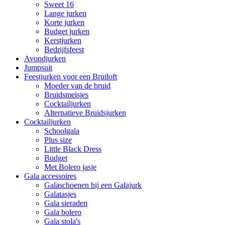
Sweet 16
Lange jurken
Korte jurken
Budget jurken
Kerstjurken
Bedrijfsfeest
Avondjurken
Jumpsuit
Feestjurken voor een Bruiloft
Moeder van de bruid
Bruidsmeisjes
Cocktailjurken
Alternatieve Bruidsjurken
Cocktailjurken
Schoolgala
Plus size
Little Black Dress
Budget
Met Bolero jasje
Gala accessoires
Galaschoenen bij een Galajurk
Galatasjes
Gala sieraden
Gala bolero
Gala stola's