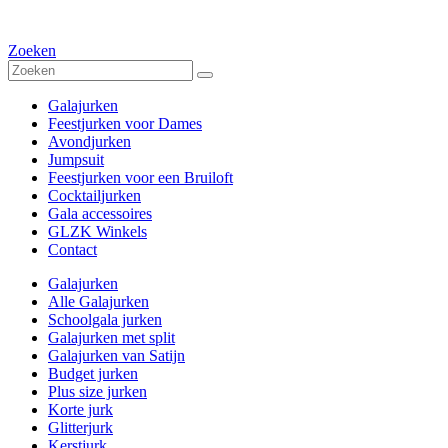
Zoeken
Galajurken
Feestjurken voor Dames
Avondjurken
Jumpsuit
Feestjurken voor een Bruiloft
Cocktailjurken
Gala accessoires
GLZK Winkels
Contact
Galajurken
Alle Galajurken
Schoolgala jurken
Galajurken met split
Galajurken van Satijn
Budget jurken
Plus size jurken
Korte jurk
Glitterjurk
Kerstjurk