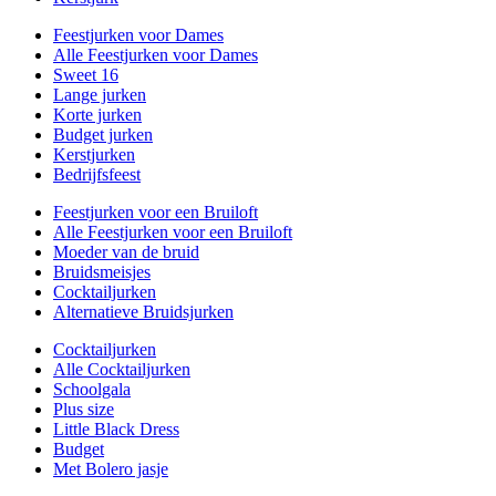
Feestjurken voor Dames
Alle Feestjurken voor Dames
Sweet 16
Lange jurken
Korte jurken
Budget jurken
Kerstjurken
Bedrijfsfeest
Feestjurken voor een Bruiloft
Alle Feestjurken voor een Bruiloft
Moeder van de bruid
Bruidsmeisjes
Cocktailjurken
Alternatieve Bruidsjurken
Cocktailjurken
Alle Cocktailjurken
Schoolgala
Plus size
Little Black Dress
Budget
Met Bolero jasje