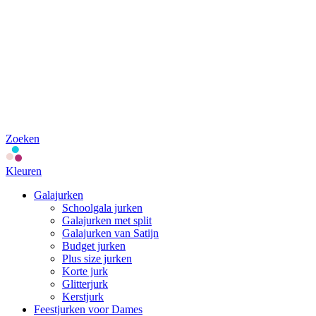
Zoeken
Kleuren
Galajurken
Schoolgala jurken
Galajurken met split
Galajurken van Satijn
Budget jurken
Plus size jurken
Korte jurk
Glitterjurk
Kerstjurk
Feestjurken voor Dames