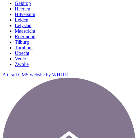
Geldrop
Heerlen
Hilversum
Leiden
Lelystad
Maastricht
Roermond
Tilburg
Turnhout
Utrecht
Venlo
Zwolle
A Craft CMS website by WHITE