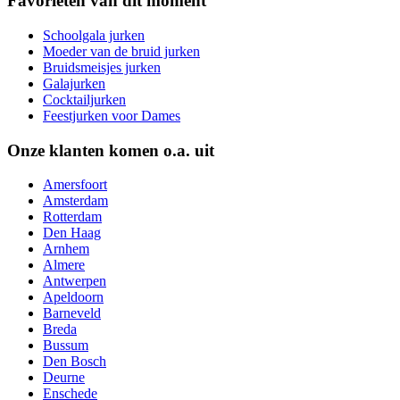
Favorieten van dit moment
Schoolgala jurken
Moeder van de bruid jurken
Bruidsmeisjes jurken
Galajurken
Cocktailjurken
Feestjurken voor Dames
Onze klanten komen o.a. uit
Amersfoort
Amsterdam
Rotterdam
Den Haag
Arnhem
Almere
Antwerpen
Apeldoorn
Barneveld
Breda
Bussum
Den Bosch
Deurne
Enschede