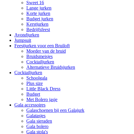
Sweet 16
Lange jurken
Korte jurken
Budget jurken
Kerstjurken
Bedrijfsfeest
Avondjurken
Jumpsuit
Feestjurken voor een Bruiloft
Moeder van de bruid
Bruidsmeisjes
Cocktailjurken
Alternatieve Bruidsjurken
Cocktailjurken
Schoolgala
Plus size
Little Black Dress
Budget
Met Bolero jasje
Gala accessoires
Galaschoenen bij een Galajurk
Galatasjes
Gala sieraden
Gala bolero
Gala stola's