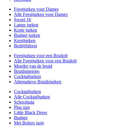
Feestjurken voor Dames
Alle Feestjurken voor Dames
Sweet 16
Lange jurken
Korte jurken
Budget jurken
Kerstjurken
Bedrijfsfeest
Feestjurken voor een Bruiloft
Alle Feestjurken voor een Bruiloft
Moeder van de bruid
Bruidsmeisjes
Cocktailjurken
Alternatieve Bruidsjurken
Cocktailjurken
Alle Cocktailjurken
Schoolgala
Plus size
Little Black Dress
Budget
Met Bolero jasje