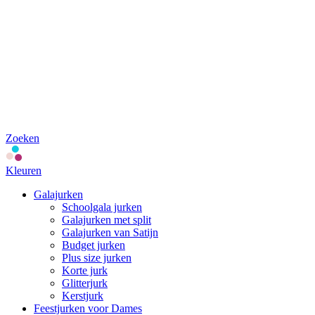
Zoeken
Kleuren
Galajurken
Schoolgala jurken
Galajurken met split
Galajurken van Satijn
Budget jurken
Plus size jurken
Korte jurk
Glitterjurk
Kerstjurk
Feestjurken voor Dames