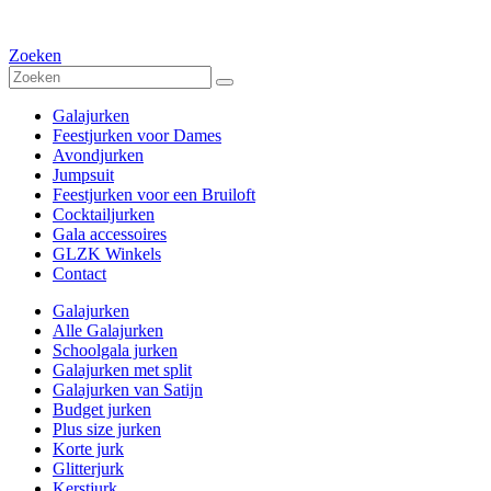
Zoeken
Galajurken
Feestjurken voor Dames
Avondjurken
Jumpsuit
Feestjurken voor een Bruiloft
Cocktailjurken
Gala accessoires
GLZK Winkels
Contact
Galajurken
Alle Galajurken
Schoolgala jurken
Galajurken met split
Galajurken van Satijn
Budget jurken
Plus size jurken
Korte jurk
Glitterjurk
Kerstjurk