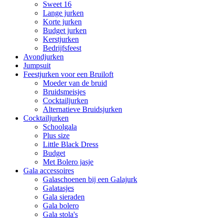
Sweet 16
Lange jurken
Korte jurken
Budget jurken
Kerstjurken
Bedrijfsfeest
Avondjurken
Jumpsuit
Feestjurken voor een Bruiloft
Moeder van de bruid
Bruidsmeisjes
Cocktailjurken
Alternatieve Bruidsjurken
Cocktailjurken
Schoolgala
Plus size
Little Black Dress
Budget
Met Bolero jasje
Gala accessoires
Galaschoenen bij een Galajurk
Galatasjes
Gala sieraden
Gala bolero
Gala stola's