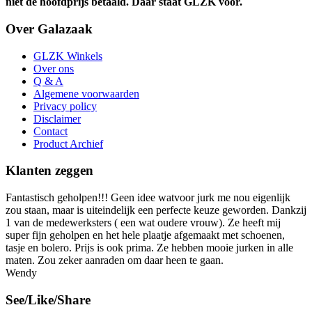
niet de hoofdprijs betaald. Daar staat GLZK voor.
Over Galazaak
GLZK Winkels
Over ons
Q & A
Algemene voorwaarden
Privacy policy
Disclaimer
Contact
Product Archief
Klanten zeggen
Fantastisch geholpen!!! Geen idee watvoor jurk me nou eigenlijk
zou staan, maar is uiteindelijk een perfecte keuze geworden. Dankzij
1 van de medewerksters ( een wat oudere vrouw). Ze heeft mij
super fijn geholpen en het hele plaatje afgemaakt met schoenen,
tasje en bolero. Prijs is ook prima. Ze hebben mooie jurken in alle
maten. Zou zeker aanraden om daar heen te gaan.
Wendy
See/Like/Share