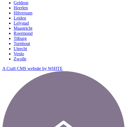
Geldrop
Heerlen
Hilversum
Leiden
Lelystad
Maastricht
Roermond
Tilburg
Turnhout
Utrecht
Venlo
Zwolle
A Craft CMS website by WHITE