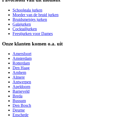
Schoolgala jurken
Moeder van de bruid jurken
Bruidsmeisjes jurken
Galajurken
Cocktailjurken
Feestjurken voor Dames
Onze klanten komen o.a. uit
Amersfoort
Amsterdam
Rotterdam
Den Haag
Arnhem
Almere
Antwerpen
Apeldoorn
Barneveld
Breda
Bussum
Den Bosch
Deurne
Enschede