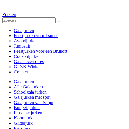
Zoeken
Galajurken
Feestjurken voor Dames
Avondjurken
Jumpsuit
Feestjurken voor een Bruiloft
Cocktailjurken
Gala accessoires
GLZK Winkels
Contact
Galajurken
Alle Galajurken
Schoolgala jurken
Galajurken met split
Galajurken van Satijn
Budget jurken
Plus size jurken
Korte jurk
Glitterjurk
Kerstjurk