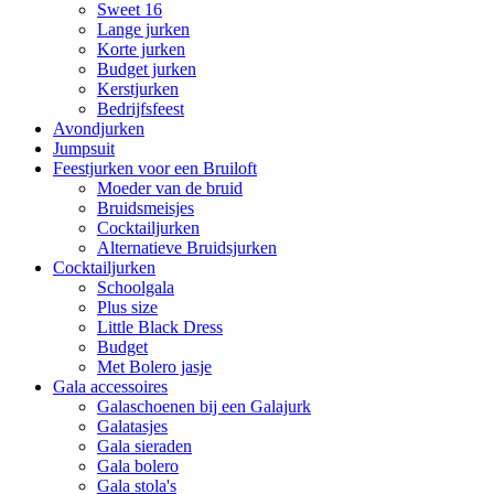
Sweet 16
Lange jurken
Korte jurken
Budget jurken
Kerstjurken
Bedrijfsfeest
Avondjurken
Jumpsuit
Feestjurken voor een Bruiloft
Moeder van de bruid
Bruidsmeisjes
Cocktailjurken
Alternatieve Bruidsjurken
Cocktailjurken
Schoolgala
Plus size
Little Black Dress
Budget
Met Bolero jasje
Gala accessoires
Galaschoenen bij een Galajurk
Galatasjes
Gala sieraden
Gala bolero
Gala stola's