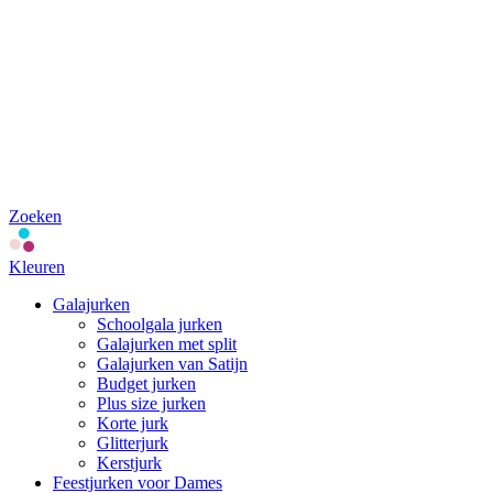
Zoeken
Kleuren
Galajurken
Schoolgala jurken
Galajurken met split
Galajurken van Satijn
Budget jurken
Plus size jurken
Korte jurk
Glitterjurk
Kerstjurk
Feestjurken voor Dames