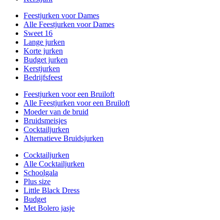
Feestjurken voor Dames
Alle Feestjurken voor Dames
Sweet 16
Lange jurken
Korte jurken
Budget jurken
Kerstjurken
Bedrijfsfeest
Feestjurken voor een Bruiloft
Alle Feestjurken voor een Bruiloft
Moeder van de bruid
Bruidsmeisjes
Cocktailjurken
Alternatieve Bruidsjurken
Cocktailjurken
Alle Cocktailjurken
Schoolgala
Plus size
Little Black Dress
Budget
Met Bolero jasje