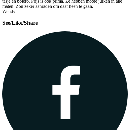
tasje en bolero. Prijs is ook prima. Ze hebben mooie jurken in alle
maten. Zou zeker aanraden om daar heen te gaan.
Wendy
See/Like/Share