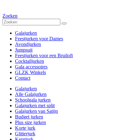
Zoeken
Galajurken
Feestjurken voor Dames
Avondjurken
Jumpsuit
Feestjurken voor een Bruiloft
Cocktailjurken
Gala accessoires
GLZK Winkels
Contact
Galajurken
Alle Galajurken
Schoolgala jurken
Galajurken met split
Galajurken van Satijn
Budget jurken
Plus size jurken
Korte jurk
Glitterjurk
Kerstjurk