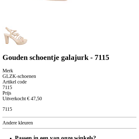
Gouden schoentje galajurk - 7115
Merk
GLZK-schoenen
Artikel code
7115
Prijs
Uitverkocht
€ 47,50
7115
Andere kleuren
Passen in een van onze winkels?