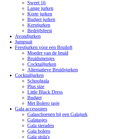
Sweet 16
Lange jurken
Korte jurken
Budget jurken
Kerstjurken
Bedrijfsfeest
Avondjurken
Jumpsuit
Feestjurken voor een Bruiloft
Moeder van de bruid
Bruidsmeisjes
Cocktailjurken
Alternatieve Bruidsjurken
Cocktailjurken
Schoolgala
Plus size
Little Black Dress
Budget
Met Bolero jasje
Gala accessoires
Galaschoenen bij een Galajurk
Galatasjes
Gala sieraden
Gala bolero
Gala stola's