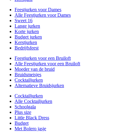
Feestjurken voor Dames
Alle Feestjurken voor Dames
Sweet 16
Lange jurken
Korte jurken
Budget jurken
Kerstjurken
Bedrijfsfeest
Feestjurken voor een Bruiloft
Alle Feestjurken voor een Bruiloft
Moeder van de bruid
Bruidsmeisjes
Cocktailjurken
Alternatieve Bruidsjurken
Cocktailjurken
Alle Cocktailjurken
Schoolgala
Plus size
Little Black Dress
Budget
Met Bolero jasje