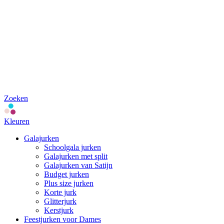
Zoeken
Kleuren
Galajurken
Schoolgala jurken
Galajurken met split
Galajurken van Satijn
Budget jurken
Plus size jurken
Korte jurk
Glitterjurk
Kerstjurk
Feestjurken voor Dames