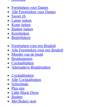
Feestjurken voor Dames
Alle Feestjurken voor Dames
Sweet 16
Lange jurken
Korte jurken
Budget jurken
Kerstjurken
Bedrijfsfeest
Feestjurken voor een Bruiloft
Alle Feestjurken voor een Bruiloft
Moeder van de bruid
Bruidsmeisjes
Cocktailjurken
Alternatieve Bruidsjurken
Cocktailjurken
Alle Cocktailjurken
Schoolgala
Plus size
Little Black Dress
Budget
Met Bolero jasje