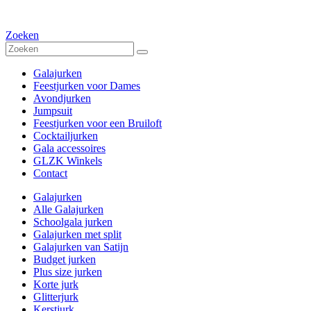
Zoeken
Galajurken
Feestjurken voor Dames
Avondjurken
Jumpsuit
Feestjurken voor een Bruiloft
Cocktailjurken
Gala accessoires
GLZK Winkels
Contact
Galajurken
Alle Galajurken
Schoolgala jurken
Galajurken met split
Galajurken van Satijn
Budget jurken
Plus size jurken
Korte jurk
Glitterjurk
Kerstjurk