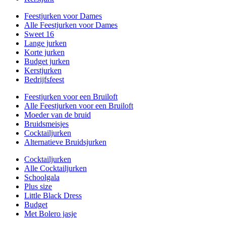
Feestjurken voor Dames
Alle Feestjurken voor Dames
Sweet 16
Lange jurken
Korte jurken
Budget jurken
Kerstjurken
Bedrijfsfeest
Feestjurken voor een Bruiloft
Alle Feestjurken voor een Bruiloft
Moeder van de bruid
Bruidsmeisjes
Cocktailjurken
Alternatieve Bruidsjurken
Cocktailjurken
Alle Cocktailjurken
Schoolgala
Plus size
Little Black Dress
Budget
Met Bolero jasje