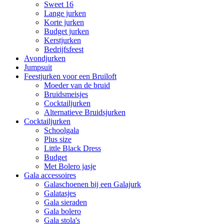
Sweet 16
Lange jurken
Korte jurken
Budget jurken
Kerstjurken
Bedrijfsfeest
Avondjurken
Jumpsuit
Feestjurken voor een Bruiloft
Moeder van de bruid
Bruidsmeisjes
Cocktailjurken
Alternatieve Bruidsjurken
Cocktailjurken
Schoolgala
Plus size
Little Black Dress
Budget
Met Bolero jasje
Gala accessoires
Galaschoenen bij een Galajurk
Galatasjes
Gala sieraden
Gala bolero
Gala stola's