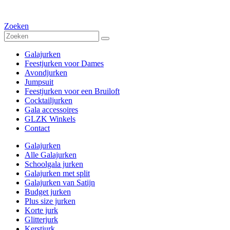
Zoeken
Galajurken
Feestjurken voor Dames
Avondjurken
Jumpsuit
Feestjurken voor een Bruiloft
Cocktailjurken
Gala accessoires
GLZK Winkels
Contact
Galajurken
Alle Galajurken
Schoolgala jurken
Galajurken met split
Galajurken van Satijn
Budget jurken
Plus size jurken
Korte jurk
Glitterjurk
Kerstjurk