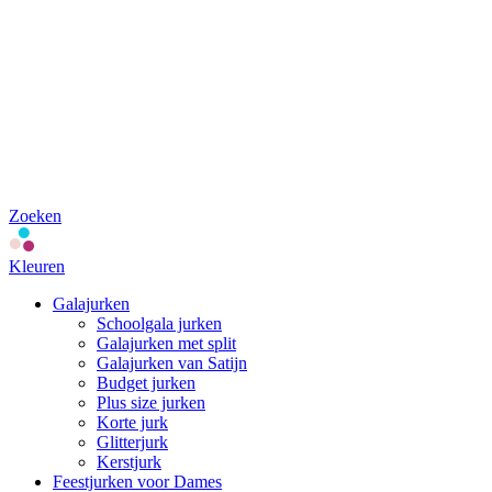
Zoeken
Kleuren
Galajurken
Schoolgala jurken
Galajurken met split
Galajurken van Satijn
Budget jurken
Plus size jurken
Korte jurk
Glitterjurk
Kerstjurk
Feestjurken voor Dames