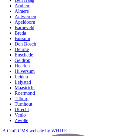
Den Haag
Arnhem
Almere
Antwerpen
Apeldoorn
Barneveld
Breda
Bussum
Den Bosch
Deurne
Enschede
Geldrop
Heerlen
Hilversum
Leiden
Lelystad
Maastricht
Roermond
Tilburg
Turnhout
Utrecht
Venlo
Zwolle
A Craft CMS website by WHITE