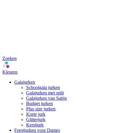
Zoeken
Kleuren
Galajurken
Schoolgala jurken
Galajurken met split
Galajurken van Satijn
Budget jurken
Plus size jurken
Korte jurk
Glitterjurk
Kerstjurk
Feestjurken voor Dames