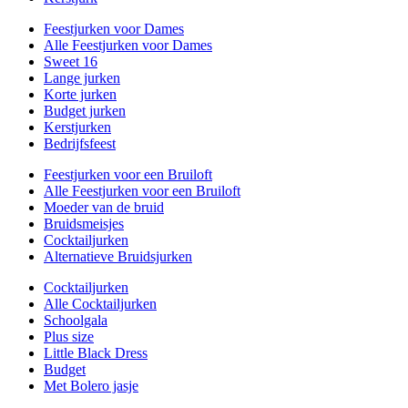
Feestjurken voor Dames
Alle Feestjurken voor Dames
Sweet 16
Lange jurken
Korte jurken
Budget jurken
Kerstjurken
Bedrijfsfeest
Feestjurken voor een Bruiloft
Alle Feestjurken voor een Bruiloft
Moeder van de bruid
Bruidsmeisjes
Cocktailjurken
Alternatieve Bruidsjurken
Cocktailjurken
Alle Cocktailjurken
Schoolgala
Plus size
Little Black Dress
Budget
Met Bolero jasje