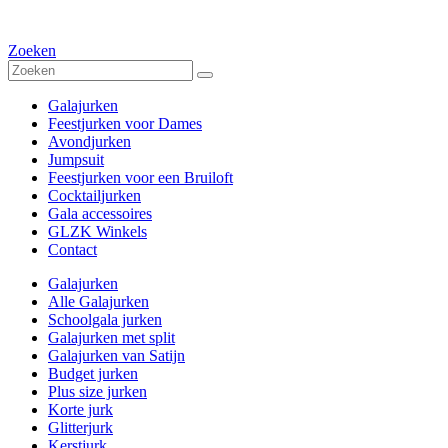
Zoeken
Galajurken
Feestjurken voor Dames
Avondjurken
Jumpsuit
Feestjurken voor een Bruiloft
Cocktailjurken
Gala accessoires
GLZK Winkels
Contact
Galajurken
Alle Galajurken
Schoolgala jurken
Galajurken met split
Galajurken van Satijn
Budget jurken
Plus size jurken
Korte jurk
Glitterjurk
Kerstjurk