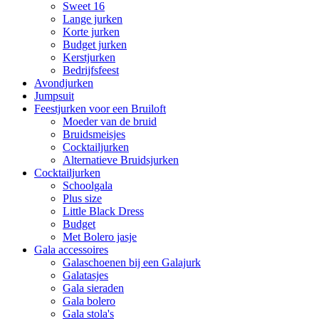
Sweet 16
Lange jurken
Korte jurken
Budget jurken
Kerstjurken
Bedrijfsfeest
Avondjurken
Jumpsuit
Feestjurken voor een Bruiloft
Moeder van de bruid
Bruidsmeisjes
Cocktailjurken
Alternatieve Bruidsjurken
Cocktailjurken
Schoolgala
Plus size
Little Black Dress
Budget
Met Bolero jasje
Gala accessoires
Galaschoenen bij een Galajurk
Galatasjes
Gala sieraden
Gala bolero
Gala stola's