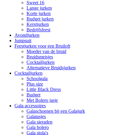
Sweet 16
Lange jurken
Korte jurken
Budget jurken
Kerstjurken
Bedrijfsfeest
Avondjurken
Jumpsuit
Feestjurken voor een Bruiloft
Moeder van de bruid
Bruidsmeisjes
Cocktailjurken
Alternatieve Bruidsjurken
Cocktailjurken
Schoolgala
Plus size
Little Black Dress
Budget
Met Bolero jasje
Gala accessoires
Galaschoenen bij een Galajurk
Galatasjes
Gala sieraden
Gala bolero
Gala stola's