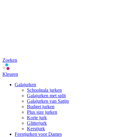
Zoeken
Kleuren
Galajurken
Schoolgala jurken
Galajurken met split
Galajurken van Satijn
Budget jurken
Plus size jurken
Korte jurk
Glitterjurk
Kerstjurk
Feestjurken voor Dames