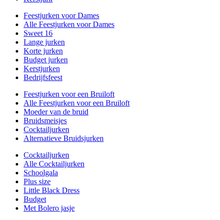
Feestjurken voor Dames
Alle Feestjurken voor Dames
Sweet 16
Lange jurken
Korte jurken
Budget jurken
Kerstjurken
Bedrijfsfeest
Feestjurken voor een Bruiloft
Alle Feestjurken voor een Bruiloft
Moeder van de bruid
Bruidsmeisjes
Cocktailjurken
Alternatieve Bruidsjurken
Cocktailjurken
Alle Cocktailjurken
Schoolgala
Plus size
Little Black Dress
Budget
Met Bolero jasje