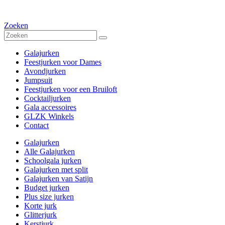
Zoeken
Galajurken
Feestjurken voor Dames
Avondjurken
Jumpsuit
Feestjurken voor een Bruiloft
Cocktailjurken
Gala accessoires
GLZK Winkels
Contact
Galajurken
Alle Galajurken
Schoolgala jurken
Galajurken met split
Galajurken van Satijn
Budget jurken
Plus size jurken
Korte jurk
Glitterjurk
Kerstjurk