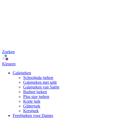
Zoeken
Kleuren
Galajurken
Schoolgala jurken
Galajurken met split
Galajurken van Satijn
Budget jurken
Plus size jurken
Korte jurk
Glitterjurk
Kerstjurk
Feestjurken voor Dames