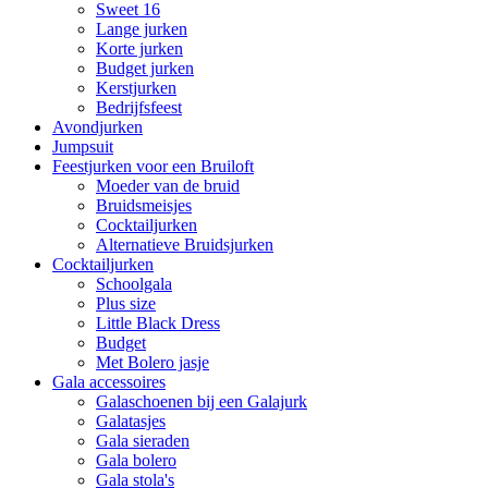
Sweet 16
Lange jurken
Korte jurken
Budget jurken
Kerstjurken
Bedrijfsfeest
Avondjurken
Jumpsuit
Feestjurken voor een Bruiloft
Moeder van de bruid
Bruidsmeisjes
Cocktailjurken
Alternatieve Bruidsjurken
Cocktailjurken
Schoolgala
Plus size
Little Black Dress
Budget
Met Bolero jasje
Gala accessoires
Galaschoenen bij een Galajurk
Galatasjes
Gala sieraden
Gala bolero
Gala stola's