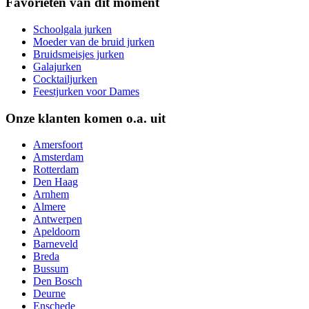
Favorieten van dit moment
Schoolgala jurken
Moeder van de bruid jurken
Bruidsmeisjes jurken
Galajurken
Cocktailjurken
Feestjurken voor Dames
Onze klanten komen o.a. uit
Amersfoort
Amsterdam
Rotterdam
Den Haag
Arnhem
Almere
Antwerpen
Apeldoorn
Barneveld
Breda
Bussum
Den Bosch
Deurne
Enschede