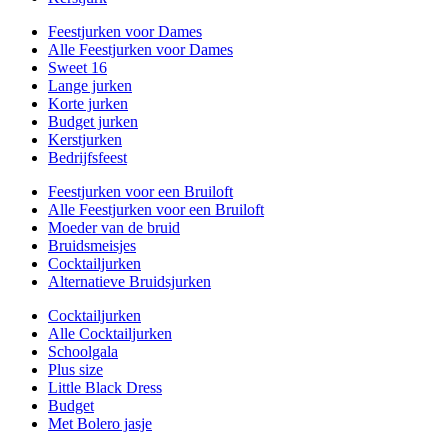
Feestjurken voor Dames
Alle Feestjurken voor Dames
Sweet 16
Lange jurken
Korte jurken
Budget jurken
Kerstjurken
Bedrijfsfeest
Feestjurken voor een Bruiloft
Alle Feestjurken voor een Bruiloft
Moeder van de bruid
Bruidsmeisjes
Cocktailjurken
Alternatieve Bruidsjurken
Cocktailjurken
Alle Cocktailjurken
Schoolgala
Plus size
Little Black Dress
Budget
Met Bolero jasje