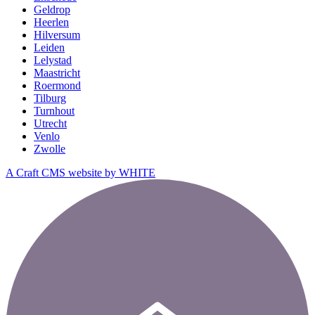
Geldrop
Heerlen
Hilversum
Leiden
Lelystad
Maastricht
Roermond
Tilburg
Turnhout
Utrecht
Venlo
Zwolle
A Craft CMS website by WHITE