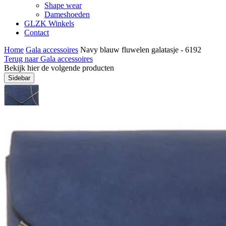
Shape wear
Dameshoeden
GLZK Winkels
Contact
Home
Gala accessoires
Navy blauw fluwelen galatasje - 6192
Terug naar Gala accessoires
Bekijk hier de volgende producten
Sidebar