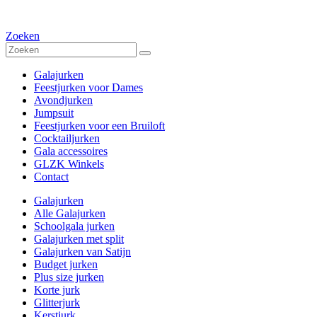
Zoeken
Galajurken
Feestjurken voor Dames
Avondjurken
Jumpsuit
Feestjurken voor een Bruiloft
Cocktailjurken
Gala accessoires
GLZK Winkels
Contact
Galajurken
Alle Galajurken
Schoolgala jurken
Galajurken met split
Galajurken van Satijn
Budget jurken
Plus size jurken
Korte jurk
Glitterjurk
Kerstjurk