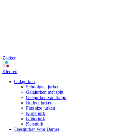
Zoeken
Kleuren
Galajurken
Schoolgala jurken
Galajurken met split
Galajurken van Satijn
Budget jurken
Plus size jurken
Korte jurk
Glitterjurk
Kerstjurk
Feestjurken voor Dames