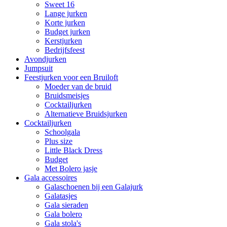
Sweet 16
Lange jurken
Korte jurken
Budget jurken
Kerstjurken
Bedrijfsfeest
Avondjurken
Jumpsuit
Feestjurken voor een Bruiloft
Moeder van de bruid
Bruidsmeisjes
Cocktailjurken
Alternatieve Bruidsjurken
Cocktailjurken
Schoolgala
Plus size
Little Black Dress
Budget
Met Bolero jasje
Gala accessoires
Galaschoenen bij een Galajurk
Galatasjes
Gala sieraden
Gala bolero
Gala stola's