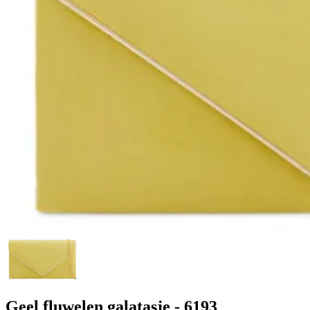
Geel fluwelen galatasje - 6193