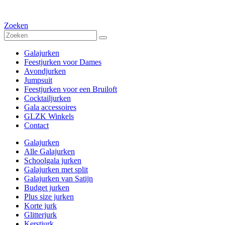
Zoeken
Galajurken
Feestjurken voor Dames
Avondjurken
Jumpsuit
Feestjurken voor een Bruiloft
Cocktailjurken
Gala accessoires
GLZK Winkels
Contact
Galajurken
Alle Galajurken
Schoolgala jurken
Galajurken met split
Galajurken van Satijn
Budget jurken
Plus size jurken
Korte jurk
Glitterjurk
Kerstjurk