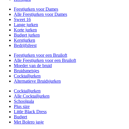
Feestjurken voor Dames
Alle Feestjurken voor Dames
Sweet 16
Lange jurken
Korte jurken
Budget jurken
Kerstjurken
Bedrijfsfeest
Feestjurken voor een Bruiloft
Alle Feestjurken voor een Bruiloft
Moeder van de bruid
Bruidsmeisjes
Cocktailjurken
Alternatieve Bruidsjurken
Cocktailjurken
Alle Cocktailjurken
Schoolgala
Plus size
Little Black Dress
Budget
Met Bolero jasje