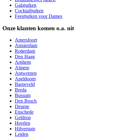
Galajurken
Cocktailjurken
Feestjurken voor Dames
Onze klanten komen o.a. uit
Amersfoort
Amsterdam
Rotterdam
Den Haag
Arnhem
Almere
Antwerpen
Apeldoorn
Barneveld
Breda
Bussum
Den Bosch
Deurne
Enschede
Geldrop
Heerlen
Hilversum
Leiden