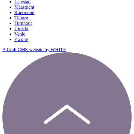
Lelystad
Maastricht
Roermond
Tilburg
Turnhout
Utrecht
Venlo
Zwolle
A Craft CMS website by WHITE