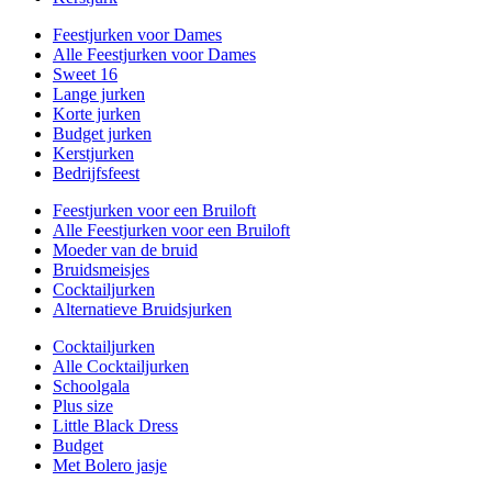
Feestjurken voor Dames
Alle Feestjurken voor Dames
Sweet 16
Lange jurken
Korte jurken
Budget jurken
Kerstjurken
Bedrijfsfeest
Feestjurken voor een Bruiloft
Alle Feestjurken voor een Bruiloft
Moeder van de bruid
Bruidsmeisjes
Cocktailjurken
Alternatieve Bruidsjurken
Cocktailjurken
Alle Cocktailjurken
Schoolgala
Plus size
Little Black Dress
Budget
Met Bolero jasje