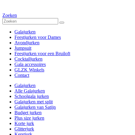
Zoeken
Galajurken
Feestjurken voor Dames
Avondjurken
Jumpsuit
Feestjurken voor een Bruiloft
Cocktailjurken
Gala accessoires
GLZK Winkels
Contact
Galajurken
Alle Galajurken
Schoolgala jurken
Galajurken met split
Galajurken van Satijn
Budget jurken
Plus size jurken
Korte jurk
Glitterjurk
Kerstjurk