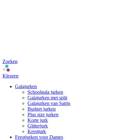
Zoeken
Kleuren
Galajurken
Schoolgala jurken
Galajurken met split
Galajurken van Satijn
Budget jurken
Plus size jurken
Korte jurk
Glitterjurk
Kerstjurk
Feestjurken voor Dames