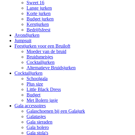
Sweet 16
Lange jurken
Korte jurken
Budget jurken
Kerstjurken
Bedrijfsfeest
Avondjurken
Jumpsuit
Feestjurken voor een Bruiloft
Moeder van de bruid
Bruidsmeisjes
Cocktailjurken
Alternatieve Bruidsjurken
Cocktailjurken
Schoolgala
Plus size
Little Black Dress
Budget
Met Bolero jasje
Gala accessoires
Galaschoenen bij een Galajurk
Galatasjes
Gala sieraden
Gala bolero
Gala stola's