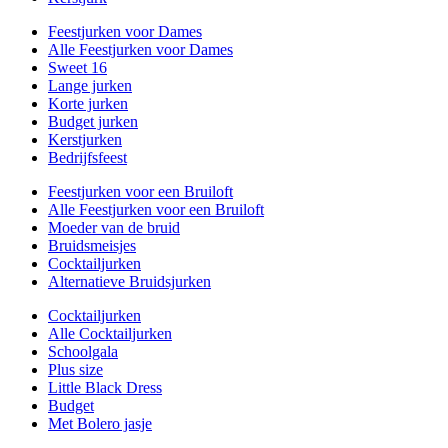
Feestjurken voor Dames
Alle Feestjurken voor Dames
Sweet 16
Lange jurken
Korte jurken
Budget jurken
Kerstjurken
Bedrijfsfeest
Feestjurken voor een Bruiloft
Alle Feestjurken voor een Bruiloft
Moeder van de bruid
Bruidsmeisjes
Cocktailjurken
Alternatieve Bruidsjurken
Cocktailjurken
Alle Cocktailjurken
Schoolgala
Plus size
Little Black Dress
Budget
Met Bolero jasje