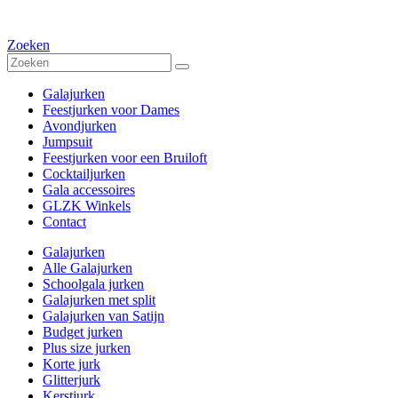
Zoeken
Galajurken
Feestjurken voor Dames
Avondjurken
Jumpsuit
Feestjurken voor een Bruiloft
Cocktailjurken
Gala accessoires
GLZK Winkels
Contact
Galajurken
Alle Galajurken
Schoolgala jurken
Galajurken met split
Galajurken van Satijn
Budget jurken
Plus size jurken
Korte jurk
Glitterjurk
Kerstjurk