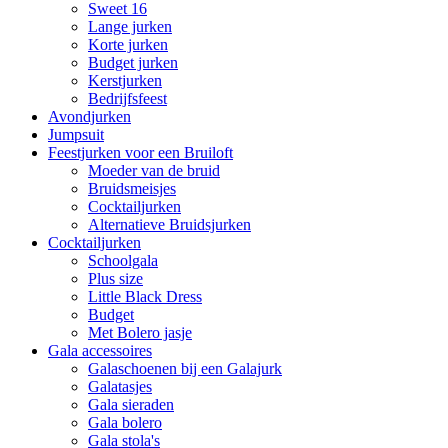
Sweet 16
Lange jurken
Korte jurken
Budget jurken
Kerstjurken
Bedrijfsfeest
Avondjurken
Jumpsuit
Feestjurken voor een Bruiloft
Moeder van de bruid
Bruidsmeisjes
Cocktailjurken
Alternatieve Bruidsjurken
Cocktailjurken
Schoolgala
Plus size
Little Black Dress
Budget
Met Bolero jasje
Gala accessoires
Galaschoenen bij een Galajurk
Galatasjes
Gala sieraden
Gala bolero
Gala stola's