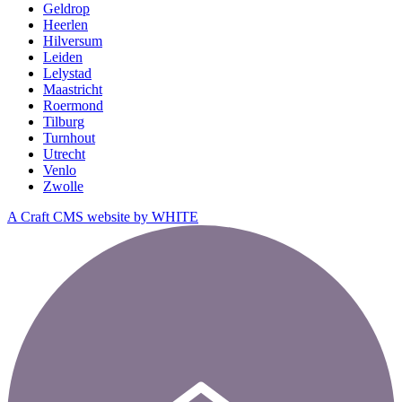
Geldrop
Heerlen
Hilversum
Leiden
Lelystad
Maastricht
Roermond
Tilburg
Turnhout
Utrecht
Venlo
Zwolle
A Craft CMS website by WHITE