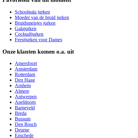
Schoolgala jurken
Moeder van de bruid jurken
Bruidsmeisjes jurken
Galajurken
Cocktailjurken
Feestjurken voor Dames
Onze klanten komen o.a. uit
Amersfoort
Amsterdam
Rotterdam
Den Haag
Arnhem
Almere
Antwerpen
Apeldoorn
Barneveld
Breda
Bussum
Den Bosch
Deurne
Enschede