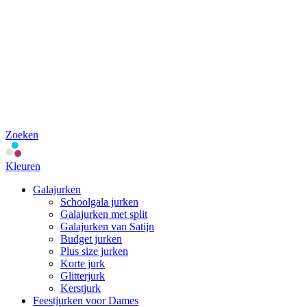
Zoeken
Kleuren
Galajurken
Schoolgala jurken
Galajurken met split
Galajurken van Satijn
Budget jurken
Plus size jurken
Korte jurk
Glitterjurk
Kerstjurk
Feestjurken voor Dames