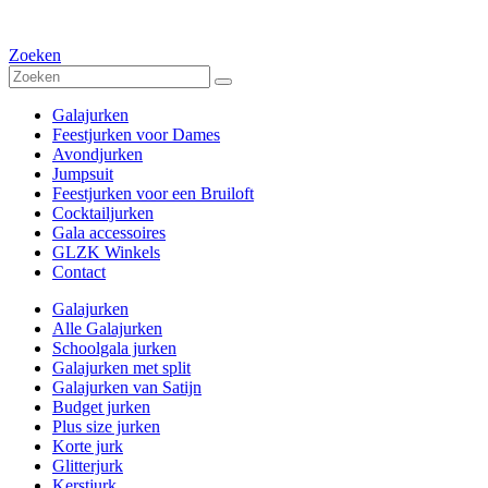
Zoeken
Galajurken
Feestjurken voor Dames
Avondjurken
Jumpsuit
Feestjurken voor een Bruiloft
Cocktailjurken
Gala accessoires
GLZK Winkels
Contact
Galajurken
Alle Galajurken
Schoolgala jurken
Galajurken met split
Galajurken van Satijn
Budget jurken
Plus size jurken
Korte jurk
Glitterjurk
Kerstjurk