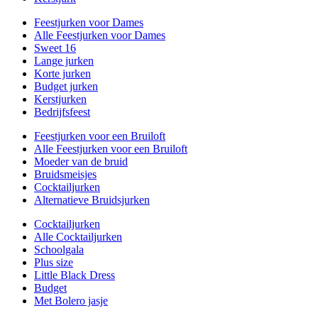
Feestjurken voor Dames
Alle Feestjurken voor Dames
Sweet 16
Lange jurken
Korte jurken
Budget jurken
Kerstjurken
Bedrijfsfeest
Feestjurken voor een Bruiloft
Alle Feestjurken voor een Bruiloft
Moeder van de bruid
Bruidsmeisjes
Cocktailjurken
Alternatieve Bruidsjurken
Cocktailjurken
Alle Cocktailjurken
Schoolgala
Plus size
Little Black Dress
Budget
Met Bolero jasje