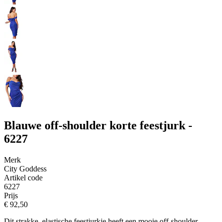
Blauwe off-shoulder korte feestjurk -
6227
Merk
City Goddess
Artikel code
6227
Prijs
€ 92,50
Dit strakke, elastische feestjurkje heeft een mooie off-shoulder