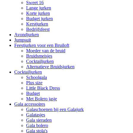
Sweet 16
Lange jurken
Korte jurken
Budget jurken
Kerstjurken
Bedrijfsfeest
Avondjurken
Jumpsuit
Feestjurken voor een Bruiloft
Moeder van de bruid
Bruidsmeisjes
Cocktailjurken
Alternatieve Bruidsjurken
Cocktailjurken
Schoolgala
Plus size
Little Black Dress
Budget
Met Bolero jasje
Gala accessoires
Galaschoenen bij een Galajurk
Galatasjes
Gala sieraden
Gala bolero
Gala stola's