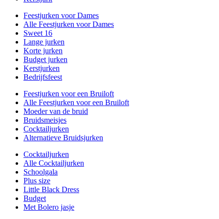
Feestjurken voor Dames
Alle Feestjurken voor Dames
Sweet 16
Lange jurken
Korte jurken
Budget jurken
Kerstjurken
Bedrijfsfeest
Feestjurken voor een Bruiloft
Alle Feestjurken voor een Bruiloft
Moeder van de bruid
Bruidsmeisjes
Cocktailjurken
Alternatieve Bruidsjurken
Cocktailjurken
Alle Cocktailjurken
Schoolgala
Plus size
Little Black Dress
Budget
Met Bolero jasje