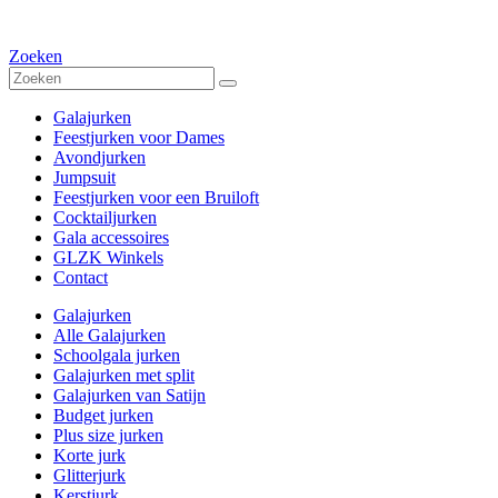
Zoeken
Galajurken
Feestjurken voor Dames
Avondjurken
Jumpsuit
Feestjurken voor een Bruiloft
Cocktailjurken
Gala accessoires
GLZK Winkels
Contact
Galajurken
Alle Galajurken
Schoolgala jurken
Galajurken met split
Galajurken van Satijn
Budget jurken
Plus size jurken
Korte jurk
Glitterjurk
Kerstjurk