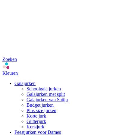
Zoeken
Kleuren
Galajurken
Schoolgala jurken
Galajurken met split
Galajurken van Satijn
Budget jurken
Plus size jurken
Korte jurk
Glitterjurk
Kerstjurk
Feestjurken voor Dames