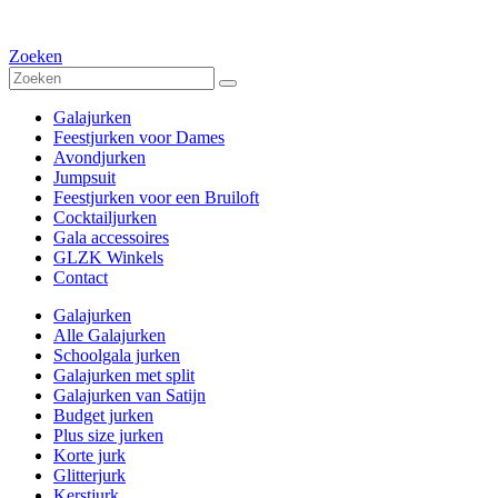
Zoeken
Galajurken
Feestjurken voor Dames
Avondjurken
Jumpsuit
Feestjurken voor een Bruiloft
Cocktailjurken
Gala accessoires
GLZK Winkels
Contact
Galajurken
Alle Galajurken
Schoolgala jurken
Galajurken met split
Galajurken van Satijn
Budget jurken
Plus size jurken
Korte jurk
Glitterjurk
Kerstjurk