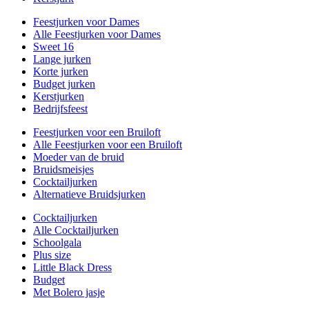
Feestjurken voor Dames
Alle Feestjurken voor Dames
Sweet 16
Lange jurken
Korte jurken
Budget jurken
Kerstjurken
Bedrijfsfeest
Feestjurken voor een Bruiloft
Alle Feestjurken voor een Bruiloft
Moeder van de bruid
Bruidsmeisjes
Cocktailjurken
Alternatieve Bruidsjurken
Cocktailjurken
Alle Cocktailjurken
Schoolgala
Plus size
Little Black Dress
Budget
Met Bolero jasje