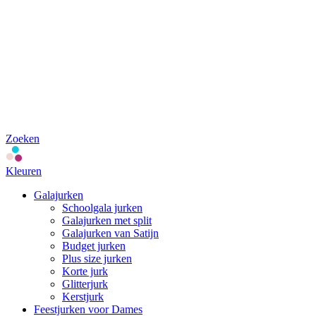
Zoeken
Kleuren
Galajurken
Schoolgala jurken
Galajurken met split
Galajurken van Satijn
Budget jurken
Plus size jurken
Korte jurk
Glitterjurk
Kerstjurk
Feestjurken voor Dames