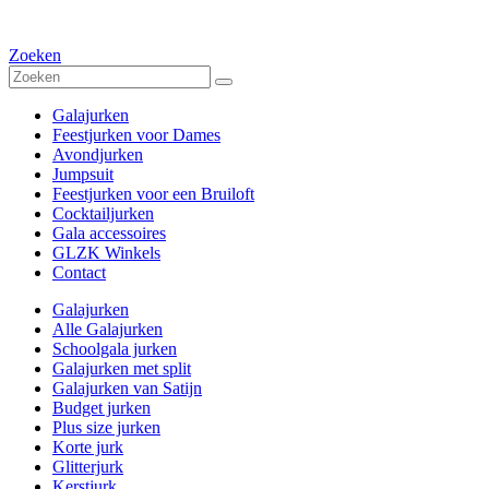
Zoeken
Galajurken
Feestjurken voor Dames
Avondjurken
Jumpsuit
Feestjurken voor een Bruiloft
Cocktailjurken
Gala accessoires
GLZK Winkels
Contact
Galajurken
Alle Galajurken
Schoolgala jurken
Galajurken met split
Galajurken van Satijn
Budget jurken
Plus size jurken
Korte jurk
Glitterjurk
Kerstjurk