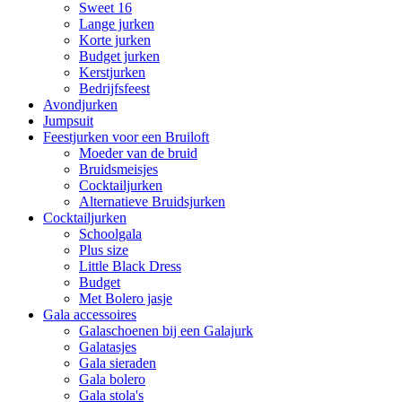
Sweet 16
Lange jurken
Korte jurken
Budget jurken
Kerstjurken
Bedrijfsfeest
Avondjurken
Jumpsuit
Feestjurken voor een Bruiloft
Moeder van de bruid
Bruidsmeisjes
Cocktailjurken
Alternatieve Bruidsjurken
Cocktailjurken
Schoolgala
Plus size
Little Black Dress
Budget
Met Bolero jasje
Gala accessoires
Galaschoenen bij een Galajurk
Galatasjes
Gala sieraden
Gala bolero
Gala stola's