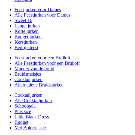
Feestjurken voor Dames
Alle Feestjurken voor Dames
Sweet 16
Lange jurken
Korte jurken
Budget jurken
Kerstjurken
Bedrijfsfeest
Feestjurken voor een Bruiloft
Alle Feestjurken voor een Bruiloft
Moeder van de bruid
Bruidsmeisjes
Cocktailjurken
Alternatieve Bruidsjurken
Cocktailjurken
Alle Cocktailjurken
Schoolgala
Plus size
Little Black Dress
Budget
Met Bolero jasje