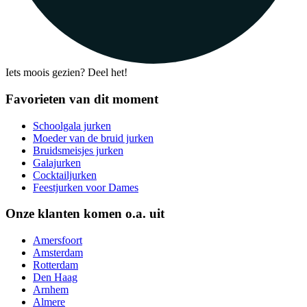
Iets moois gezien? Deel het!
Favorieten van dit moment
Schoolgala jurken
Moeder van de bruid jurken
Bruidsmeisjes jurken
Galajurken
Cocktailjurken
Feestjurken voor Dames
Onze klanten komen o.a. uit
Amersfoort
Amsterdam
Rotterdam
Den Haag
Arnhem
Almere