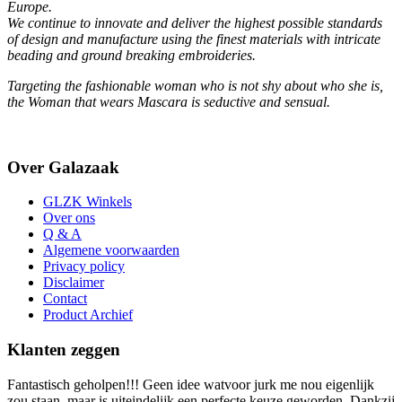
Europe.
We continue to innovate and deliver the highest possible standards
of design and manufacture using the finest materials with intricate
beading and ground breaking embroideries.
Targeting the fashionable woman who is not shy about who she is,
the Woman that wears Mascara is seductive and sensual.
Over Galazaak
GLZK Winkels
Over ons
Q & A
Algemene voorwaarden
Privacy policy
Disclaimer
Contact
Product Archief
Klanten zeggen
Fantastisch geholpen!!! Geen idee watvoor jurk me nou eigenlijk
zou staan, maar is uiteindelijk een perfecte keuze geworden. Dankzij