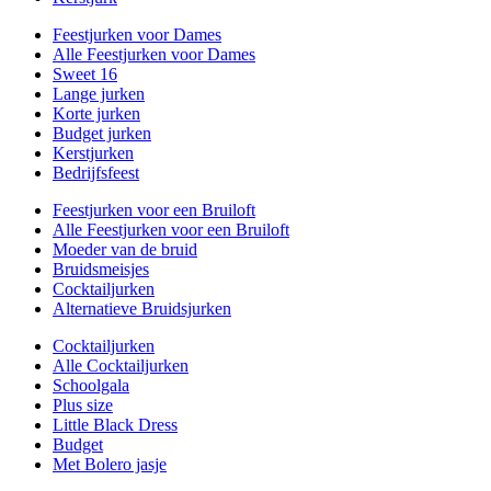
Feestjurken voor Dames
Alle Feestjurken voor Dames
Sweet 16
Lange jurken
Korte jurken
Budget jurken
Kerstjurken
Bedrijfsfeest
Feestjurken voor een Bruiloft
Alle Feestjurken voor een Bruiloft
Moeder van de bruid
Bruidsmeisjes
Cocktailjurken
Alternatieve Bruidsjurken
Cocktailjurken
Alle Cocktailjurken
Schoolgala
Plus size
Little Black Dress
Budget
Met Bolero jasje