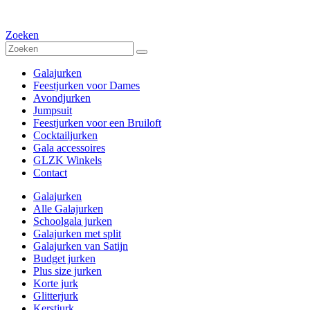
Zoeken
Galajurken
Feestjurken voor Dames
Avondjurken
Jumpsuit
Feestjurken voor een Bruiloft
Cocktailjurken
Gala accessoires
GLZK Winkels
Contact
Galajurken
Alle Galajurken
Schoolgala jurken
Galajurken met split
Galajurken van Satijn
Budget jurken
Plus size jurken
Korte jurk
Glitterjurk
Kerstjurk