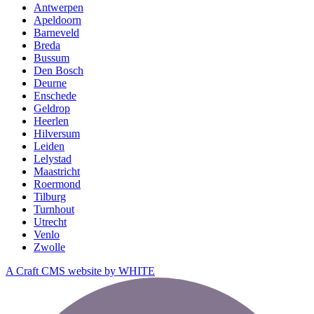
Antwerpen
Apeldoorn
Barneveld
Breda
Bussum
Den Bosch
Deurne
Enschede
Geldrop
Heerlen
Hilversum
Leiden
Lelystad
Maastricht
Roermond
Tilburg
Turnhout
Utrecht
Venlo
Zwolle
A Craft CMS website by WHITE