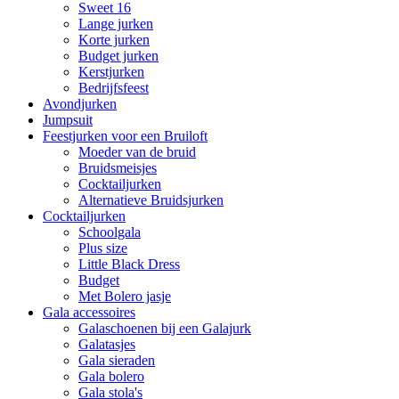
Sweet 16
Lange jurken
Korte jurken
Budget jurken
Kerstjurken
Bedrijfsfeest
Avondjurken
Jumpsuit
Feestjurken voor een Bruiloft
Moeder van de bruid
Bruidsmeisjes
Cocktailjurken
Alternatieve Bruidsjurken
Cocktailjurken
Schoolgala
Plus size
Little Black Dress
Budget
Met Bolero jasje
Gala accessoires
Galaschoenen bij een Galajurk
Galatasjes
Gala sieraden
Gala bolero
Gala stola's