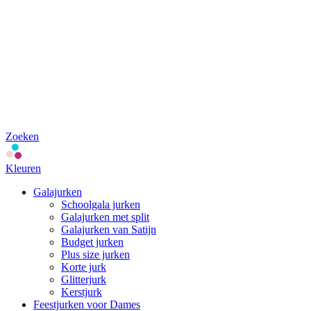
Zoeken
Kleuren
Galajurken
Schoolgala jurken
Galajurken met split
Galajurken van Satijn
Budget jurken
Plus size jurken
Korte jurk
Glitterjurk
Kerstjurk
Feestjurken voor Dames