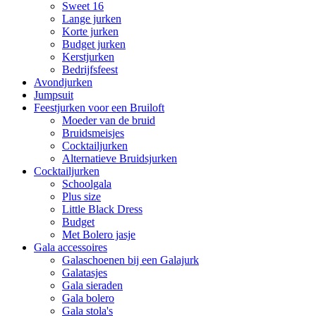
Sweet 16
Lange jurken
Korte jurken
Budget jurken
Kerstjurken
Bedrijfsfeest
Avondjurken
Jumpsuit
Feestjurken voor een Bruiloft
Moeder van de bruid
Bruidsmeisjes
Cocktailjurken
Alternatieve Bruidsjurken
Cocktailjurken
Schoolgala
Plus size
Little Black Dress
Budget
Met Bolero jasje
Gala accessoires
Galaschoenen bij een Galajurk
Galatasjes
Gala sieraden
Gala bolero
Gala stola's