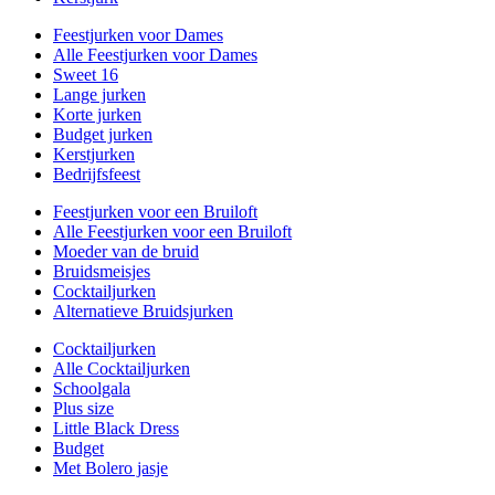
Feestjurken voor Dames
Alle Feestjurken voor Dames
Sweet 16
Lange jurken
Korte jurken
Budget jurken
Kerstjurken
Bedrijfsfeest
Feestjurken voor een Bruiloft
Alle Feestjurken voor een Bruiloft
Moeder van de bruid
Bruidsmeisjes
Cocktailjurken
Alternatieve Bruidsjurken
Cocktailjurken
Alle Cocktailjurken
Schoolgala
Plus size
Little Black Dress
Budget
Met Bolero jasje