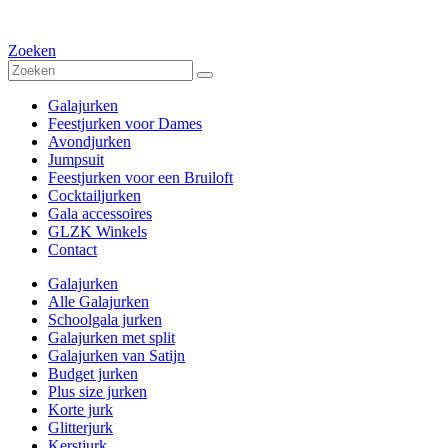
Zoeken
Galajurken
Feestjurken voor Dames
Avondjurken
Jumpsuit
Feestjurken voor een Bruiloft
Cocktailjurken
Gala accessoires
GLZK Winkels
Contact
Galajurken
Alle Galajurken
Schoolgala jurken
Galajurken met split
Galajurken van Satijn
Budget jurken
Plus size jurken
Korte jurk
Glitterjurk
Kerstjurk