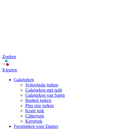
Zoeken
Kleuren
Galajurken
Schoolgala jurken
Galajurken met split
Galajurken van Satijn
Budget jurken
Plus size jurken
Korte jurk
Glitterjurk
Kerstjurk
Feestjurken voor Dames