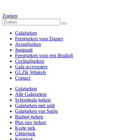
Zoeken
Galajurken
Feestjurken voor Dames
Avondjurken
Jumpsuit
Feestjurken voor een Bruiloft
Cocktailjurken
Gala accessoires
GLZK Winkels
Contact
Galajurken
Alle Galajurken
Schoolgala jurken
Galajurken met split
Galajurken van Satijn
Budget jurken
Plus size jurken
Korte jurk
Glitterjurk
Kerstjurk