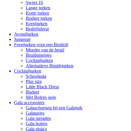
Sweet 16
Lange jurken
Korte jurken
Budget jurken
Kerstjurken
Bedrijfsfeest
Avondjurken
Jumpsuit
Feestjurken voor een Bruiloft
Moeder van de bruid
Bruidsmeisjes
Cocktailjurken
Alternatieve Bruidsjurken
Cocktailjurken
Schoolgala
Plus size
Little Black Dress
Budget
Met Bolero jasje
Gala accessoires
Galaschoenen bij een Galajurk
Galatasjes
Gala sieraden
Gala bolero
Gala stola's