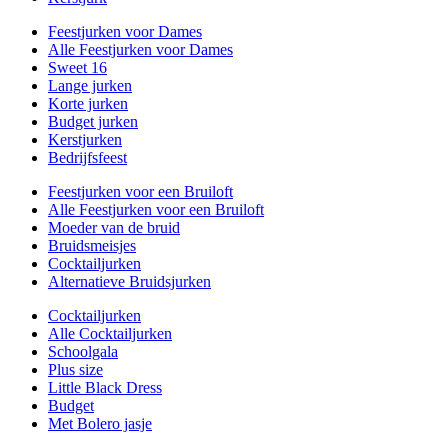
Feestjurken voor Dames
Alle Feestjurken voor Dames
Sweet 16
Lange jurken
Korte jurken
Budget jurken
Kerstjurken
Bedrijfsfeest
Feestjurken voor een Bruiloft
Alle Feestjurken voor een Bruiloft
Moeder van de bruid
Bruidsmeisjes
Cocktailjurken
Alternatieve Bruidsjurken
Cocktailjurken
Alle Cocktailjurken
Schoolgala
Plus size
Little Black Dress
Budget
Met Bolero jasje