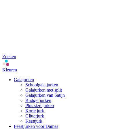
Zoeken
Kleuren
Galajurken
Schoolgala jurken
Galajurken met split
Galajurken van Satijn
Budget jurken
Plus size jurken
Korte jurk
Glitterjurk
Kerstjurk
Feestjurken voor Dames