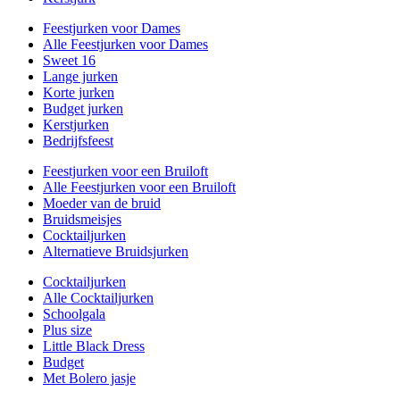
Feestjurken voor Dames
Alle Feestjurken voor Dames
Sweet 16
Lange jurken
Korte jurken
Budget jurken
Kerstjurken
Bedrijfsfeest
Feestjurken voor een Bruiloft
Alle Feestjurken voor een Bruiloft
Moeder van de bruid
Bruidsmeisjes
Cocktailjurken
Alternatieve Bruidsjurken
Cocktailjurken
Alle Cocktailjurken
Schoolgala
Plus size
Little Black Dress
Budget
Met Bolero jasje