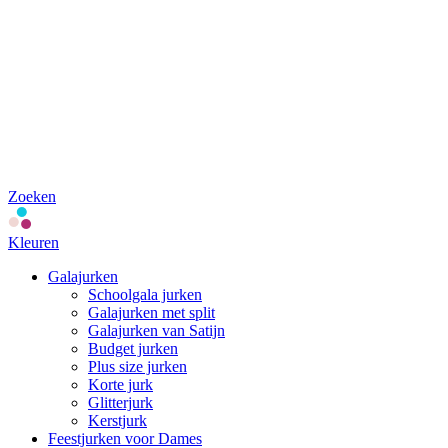
Zoeken
Kleuren
Galajurken
Schoolgala jurken
Galajurken met split
Galajurken van Satijn
Budget jurken
Plus size jurken
Korte jurk
Glitterjurk
Kerstjurk
Feestjurken voor Dames