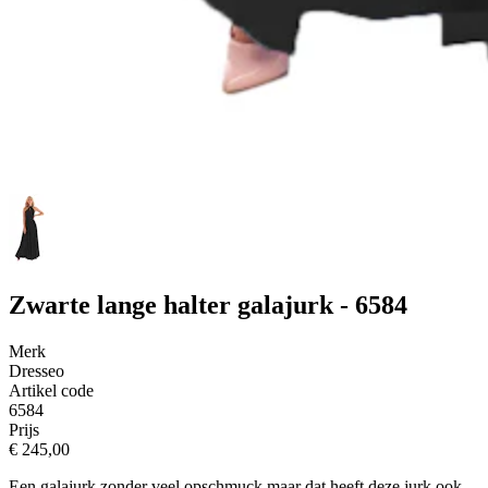
Zwarte lange halter galajurk - 6584
Merk
Dresseo
Artikel code
6584
Prijs
€ 245,00
Een galajurk zonder veel opschmuck maar dat heeft deze jurk ook