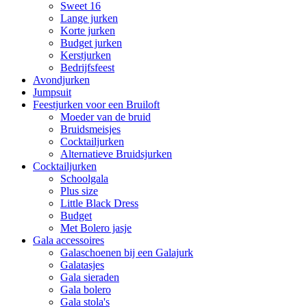
Sweet 16
Lange jurken
Korte jurken
Budget jurken
Kerstjurken
Bedrijfsfeest
Avondjurken
Jumpsuit
Feestjurken voor een Bruiloft
Moeder van de bruid
Bruidsmeisjes
Cocktailjurken
Alternatieve Bruidsjurken
Cocktailjurken
Schoolgala
Plus size
Little Black Dress
Budget
Met Bolero jasje
Gala accessoires
Galaschoenen bij een Galajurk
Galatasjes
Gala sieraden
Gala bolero
Gala stola's