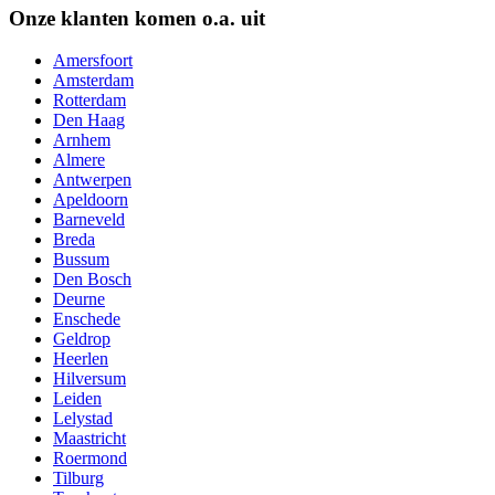
Onze klanten komen o.a. uit
Amersfoort
Amsterdam
Rotterdam
Den Haag
Arnhem
Almere
Antwerpen
Apeldoorn
Barneveld
Breda
Bussum
Den Bosch
Deurne
Enschede
Geldrop
Heerlen
Hilversum
Leiden
Lelystad
Maastricht
Roermond
Tilburg