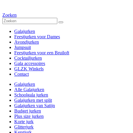
Zoeken
Galajurken
Feestjurken voor Dames
Avondjurken
Jumpsuit
Feestjurken voor een Bruiloft
Cocktailjurken
Gala accessoires
GLZK Winkels
Contact
Galajurken
Alle Galajurken
Schoolgala jurken
Galajurken met split
Galajurken van Satijn
Budget jurken
Plus size jurken
Korte jurk
Glitterjurk
Kerstjurk