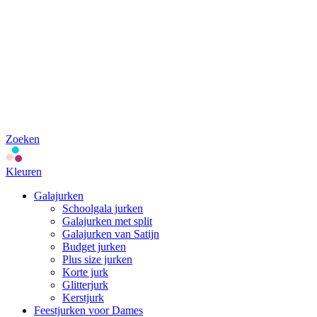
Zoeken
Kleuren
Galajurken
Schoolgala jurken
Galajurken met split
Galajurken van Satijn
Budget jurken
Plus size jurken
Korte jurk
Glitterjurk
Kerstjurk
Feestjurken voor Dames