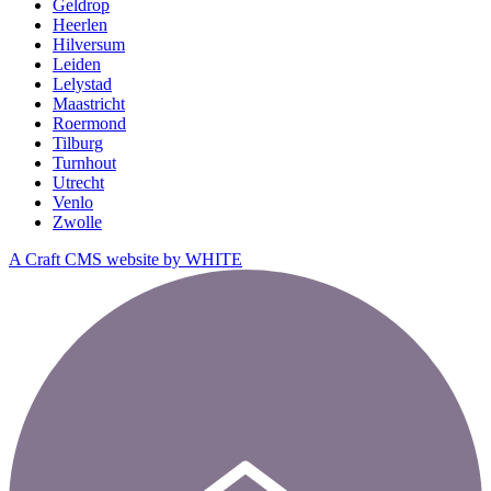
Geldrop
Heerlen
Hilversum
Leiden
Lelystad
Maastricht
Roermond
Tilburg
Turnhout
Utrecht
Venlo
Zwolle
A Craft CMS website by WHITE