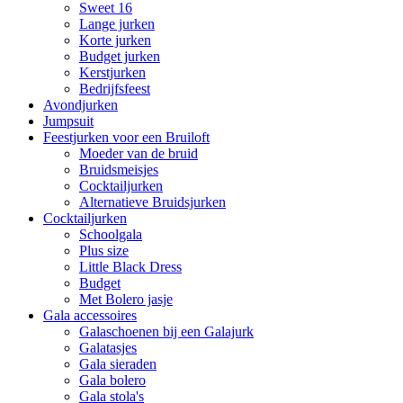
Sweet 16
Lange jurken
Korte jurken
Budget jurken
Kerstjurken
Bedrijfsfeest
Avondjurken
Jumpsuit
Feestjurken voor een Bruiloft
Moeder van de bruid
Bruidsmeisjes
Cocktailjurken
Alternatieve Bruidsjurken
Cocktailjurken
Schoolgala
Plus size
Little Black Dress
Budget
Met Bolero jasje
Gala accessoires
Galaschoenen bij een Galajurk
Galatasjes
Gala sieraden
Gala bolero
Gala stola's