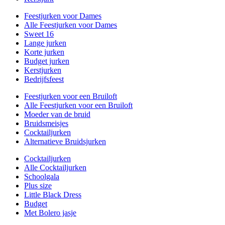
Feestjurken voor Dames
Alle Feestjurken voor Dames
Sweet 16
Lange jurken
Korte jurken
Budget jurken
Kerstjurken
Bedrijfsfeest
Feestjurken voor een Bruiloft
Alle Feestjurken voor een Bruiloft
Moeder van de bruid
Bruidsmeisjes
Cocktailjurken
Alternatieve Bruidsjurken
Cocktailjurken
Alle Cocktailjurken
Schoolgala
Plus size
Little Black Dress
Budget
Met Bolero jasje