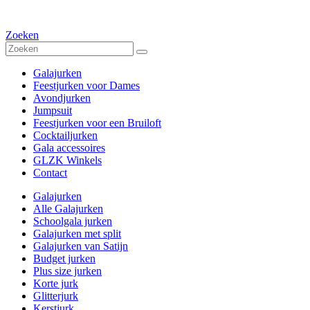
Zoeken
Galajurken
Feestjurken voor Dames
Avondjurken
Jumpsuit
Feestjurken voor een Bruiloft
Cocktailjurken
Gala accessoires
GLZK Winkels
Contact
Galajurken
Alle Galajurken
Schoolgala jurken
Galajurken met split
Galajurken van Satijn
Budget jurken
Plus size jurken
Korte jurk
Glitterjurk
Kerstjurk