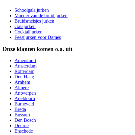
Schoolgala jurken
Moeder van de bruid jurken
Bruidsmeisjes jurken
Galajurken
Cocktailjurken
Feestjurken voor Dames
Onze klanten komen o.a. uit
Amersfoort
Amsterdam
Rotterdam
Den Haag
Arnhem
Almere
Antwerpen
Apeldoorn
Barneveld
Breda
Bussum
Den Bosch
Deurne
Enschede