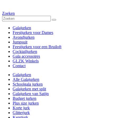
Zoeken
Galajurken
Feestjurken voor Dames
Avondjurken
Jumpsuit
Feestjurken voor een Bruiloft
Cocktailjurken
Gala accessoires
GLZK Winkels
Contact
Galajurken
Alle Galajurken
Schoolgala jurken
Galajurken met split
Galajurken van Satijn
Budget jurken
Plus size jurken
Korte jurk
Glitterjurk
Kerstjurk