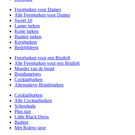
Feestjurken voor Dames
Alle Feestjurken voor Dames
Sweet 16
Lange jurken
Korte jurken
Budget jurken
Kerstjurken
Bedrijfsfeest
Feestjurken voor een Bruiloft
Alle Feestjurken voor een Bruiloft
Moeder van de bruid
Bruidsmeisjes
Cocktailjurken
Alternatieve Bruidsjurken
Cocktailjurken
Alle Cocktailjurken
Schoolgala
Plus size
Little Black Dress
Budget
Met Bolero jasje