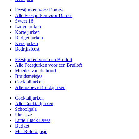
Feestjurken voor Dames
Alle Feestjurken voor Dames
Sweet 16
Lange jurken
Korte jurken
Budget jurken
Kerstjurken
Bedrijfsfeest
Feestjurken voor een Bruiloft
Alle Feestjurken voor een Bruiloft
Moeder van de bruid
Bruidsmeisjes
Cocktailjurken
Alternatieve Bruidsjurken
Cocktailjurken
Alle Cocktailjurken
Schoolgala
Plus size
Little Black Dress
Budget
Met Bolero jasje