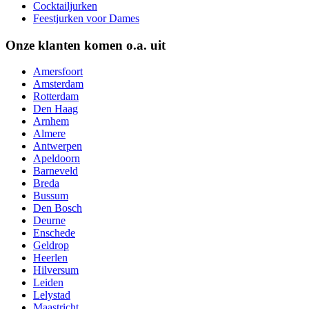
Cocktailjurken
Feestjurken voor Dames
Onze klanten komen o.a. uit
Amersfoort
Amsterdam
Rotterdam
Den Haag
Arnhem
Almere
Antwerpen
Apeldoorn
Barneveld
Breda
Bussum
Den Bosch
Deurne
Enschede
Geldrop
Heerlen
Hilversum
Leiden
Lelystad
Maastricht