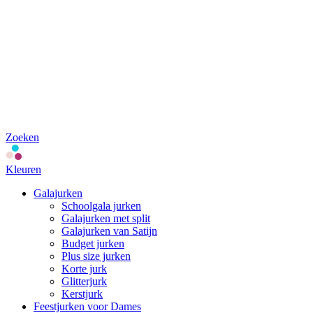
Zoeken
Kleuren
Galajurken
Schoolgala jurken
Galajurken met split
Galajurken van Satijn
Budget jurken
Plus size jurken
Korte jurk
Glitterjurk
Kerstjurk
Feestjurken voor Dames