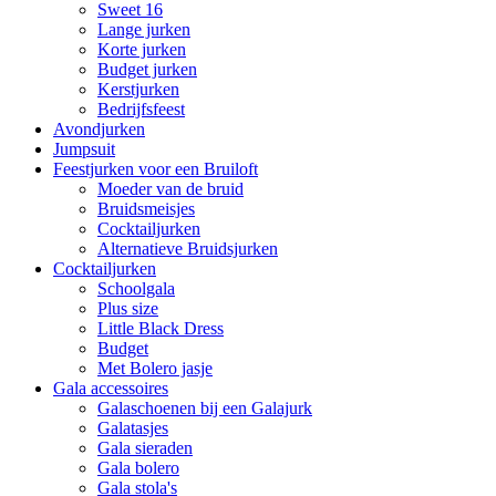
Sweet 16
Lange jurken
Korte jurken
Budget jurken
Kerstjurken
Bedrijfsfeest
Avondjurken
Jumpsuit
Feestjurken voor een Bruiloft
Moeder van de bruid
Bruidsmeisjes
Cocktailjurken
Alternatieve Bruidsjurken
Cocktailjurken
Schoolgala
Plus size
Little Black Dress
Budget
Met Bolero jasje
Gala accessoires
Galaschoenen bij een Galajurk
Galatasjes
Gala sieraden
Gala bolero
Gala stola's