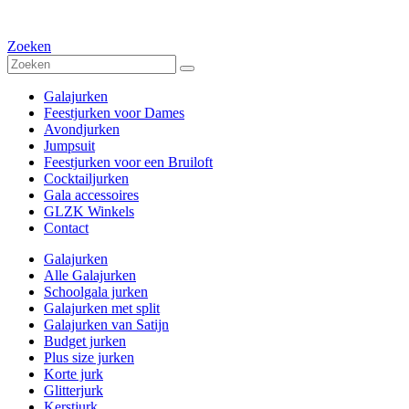
Zoeken
Galajurken
Feestjurken voor Dames
Avondjurken
Jumpsuit
Feestjurken voor een Bruiloft
Cocktailjurken
Gala accessoires
GLZK Winkels
Contact
Galajurken
Alle Galajurken
Schoolgala jurken
Galajurken met split
Galajurken van Satijn
Budget jurken
Plus size jurken
Korte jurk
Glitterjurk
Kerstjurk