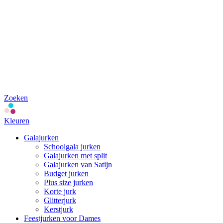
Zoeken
Kleuren
Galajurken
Schoolgala jurken
Galajurken met split
Galajurken van Satijn
Budget jurken
Plus size jurken
Korte jurk
Glitterjurk
Kerstjurk
Feestjurken voor Dames