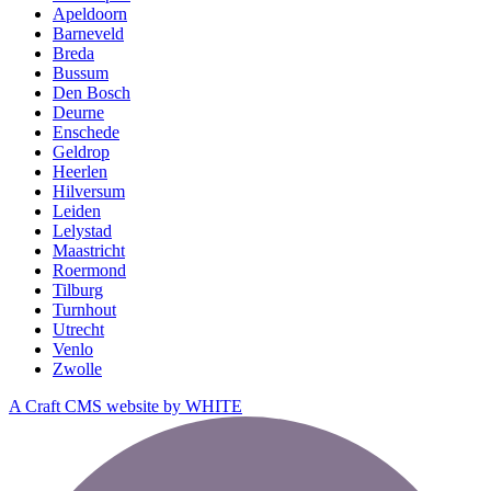
Apeldoorn
Barneveld
Breda
Bussum
Den Bosch
Deurne
Enschede
Geldrop
Heerlen
Hilversum
Leiden
Lelystad
Maastricht
Roermond
Tilburg
Turnhout
Utrecht
Venlo
Zwolle
A Craft CMS website by WHITE