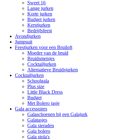
Sweet 16
Lange jurken
Korte jurken
Budget jurken
Kerstjurken
Bedrijfsfeest
Avondjurken
Jumpsuit
Feestjurken voor een Bruiloft
Moeder van de bruid
Bruidsmeisjes
Cocktailjurken
Alternatieve Bruidsjurken
Cocktailjurken
Schoolgala
Plus size
Little Black Dress
Budget
Met Bolero jasje
Gala accessoires
Galaschoenen bij een Galajurk
Galatasjes
Gala sieraden
Gala bolero
Gala stola's