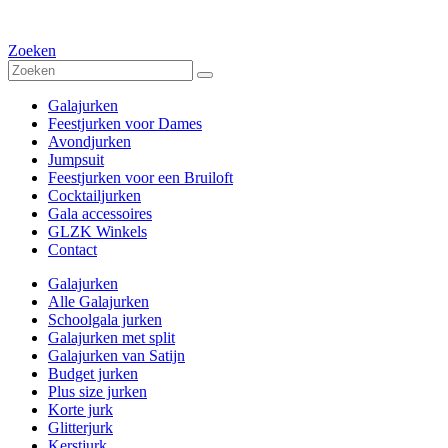
Zoeken
Galajurken
Feestjurken voor Dames
Avondjurken
Jumpsuit
Feestjurken voor een Bruiloft
Cocktailjurken
Gala accessoires
GLZK Winkels
Contact
Galajurken
Alle Galajurken
Schoolgala jurken
Galajurken met split
Galajurken van Satijn
Budget jurken
Plus size jurken
Korte jurk
Glitterjurk
Kerstjurk