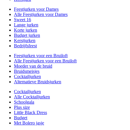
Feestjurken voor Dames
Alle Feestjurken voor Dames
Sweet 16
Lange jurken
Korte jurken
Budget jurken
Kerstjurken
Bedrijfsfeest
Feestjurken voor een Bruiloft
Alle Feestjurken voor een Bruiloft
Moeder van de bruid
Bruidsmeisjes
Cocktailjurken
Alternatieve Bruidsjurken
Cocktailjurken
Alle Cocktailjurken
Schoolgala
Plus size
Little Black Dress
Budget
Met Bolero jasje