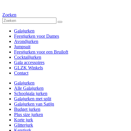
Zoeken
Galajurken
Feestjurken voor Dames
Avondjurken
Jumpsuit
Feestjurken voor een Bruiloft
Cocktailjurken
Gala accessoires
GLZK Winkels
Contact
Galajurken
Alle Galajurken
Schoolgala jurken
Galajurken met split
Galajurken van Satijn
Budget jurken
Plus size jurken
Korte jurk
Glitterjurk
Kerstjurk