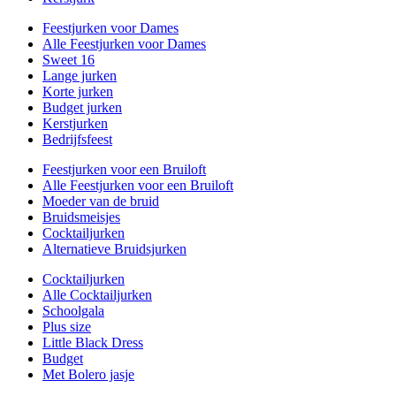
Feestjurken voor Dames
Alle Feestjurken voor Dames
Sweet 16
Lange jurken
Korte jurken
Budget jurken
Kerstjurken
Bedrijfsfeest
Feestjurken voor een Bruiloft
Alle Feestjurken voor een Bruiloft
Moeder van de bruid
Bruidsmeisjes
Cocktailjurken
Alternatieve Bruidsjurken
Cocktailjurken
Alle Cocktailjurken
Schoolgala
Plus size
Little Black Dress
Budget
Met Bolero jasje