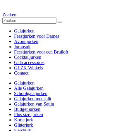
Zoeken
Galajurken
Feestjurken voor Dames
Avondjurken
Jumpsuit
Feestjurken voor een Bruiloft
Cocktailjurken
Gala accessoires
GLZK Winkels
Contact
Galajurken
Alle Galajurken
Schoolgala jurken
Galajurken met split
Galajurken van Satijn
Budget jurken
Plus size jurken
Korte jurk
Glitterjurk
Kerstjurk