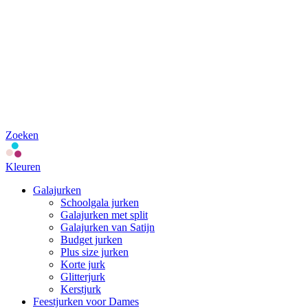
Zoeken
Kleuren
Galajurken
Schoolgala jurken
Galajurken met split
Galajurken van Satijn
Budget jurken
Plus size jurken
Korte jurk
Glitterjurk
Kerstjurk
Feestjurken voor Dames