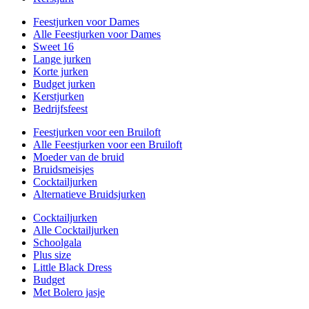
Feestjurken voor Dames
Alle Feestjurken voor Dames
Sweet 16
Lange jurken
Korte jurken
Budget jurken
Kerstjurken
Bedrijfsfeest
Feestjurken voor een Bruiloft
Alle Feestjurken voor een Bruiloft
Moeder van de bruid
Bruidsmeisjes
Cocktailjurken
Alternatieve Bruidsjurken
Cocktailjurken
Alle Cocktailjurken
Schoolgala
Plus size
Little Black Dress
Budget
Met Bolero jasje