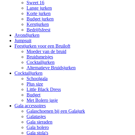
Sweet 16
Lange jurken
Korte jurken
Budget jurken
Kerstjurken
Bedrijfsfeest
Avondjurken
Jumpsuit
Feestjurken voor een Bruiloft
Moeder van de bruid
Bruidsmeisjes
Cocktailjurken
Alternatieve Bruidsjurken
Cocktailjurken
Schoolgala
Plus size
Little Black Dress
Budget
Met Bolero jasje
Gala accessoires
Galaschoenen bij een Galajurk
Galatasjes
Gala sieraden
Gala bolero
Gala stola's