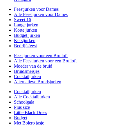
Feestjurken voor Dames
Alle Feestjurken voor Dames
Sweet 16
Lange jurken
Korte jurken
Budget jurken
Kerstjurken
Bedrijfsfeest
Feestjurken voor een Bruiloft
Alle Feestjurken voor een Bruiloft
Moeder van de bruid
Bruidsmeisjes
Cocktailjurken
Alternatieve Bruidsjurken
Cocktailjurken
Alle Cocktailjurken
Schoolgala
Plus size
Little Black Dress
Budget
Met Bolero jasje