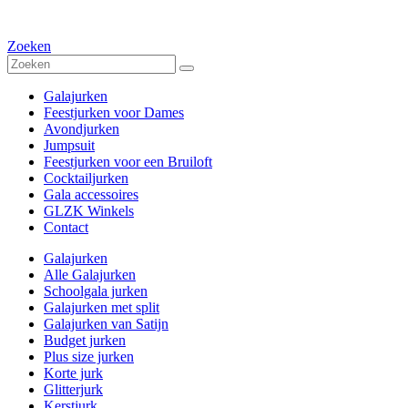
Zoeken
Galajurken
Feestjurken voor Dames
Avondjurken
Jumpsuit
Feestjurken voor een Bruiloft
Cocktailjurken
Gala accessoires
GLZK Winkels
Contact
Galajurken
Alle Galajurken
Schoolgala jurken
Galajurken met split
Galajurken van Satijn
Budget jurken
Plus size jurken
Korte jurk
Glitterjurk
Kerstjurk