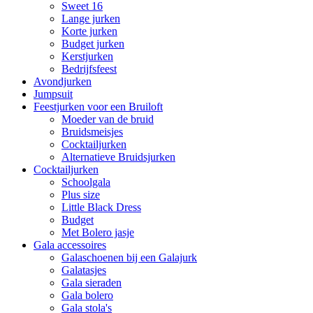
Sweet 16
Lange jurken
Korte jurken
Budget jurken
Kerstjurken
Bedrijfsfeest
Avondjurken
Jumpsuit
Feestjurken voor een Bruiloft
Moeder van de bruid
Bruidsmeisjes
Cocktailjurken
Alternatieve Bruidsjurken
Cocktailjurken
Schoolgala
Plus size
Little Black Dress
Budget
Met Bolero jasje
Gala accessoires
Galaschoenen bij een Galajurk
Galatasjes
Gala sieraden
Gala bolero
Gala stola's