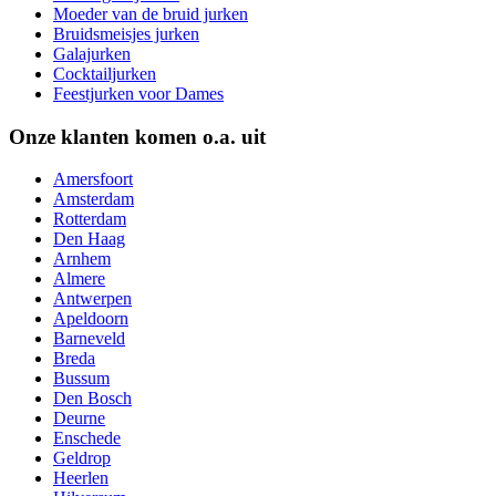
Moeder van de bruid jurken
Bruidsmeisjes jurken
Galajurken
Cocktailjurken
Feestjurken voor Dames
Onze klanten komen o.a. uit
Amersfoort
Amsterdam
Rotterdam
Den Haag
Arnhem
Almere
Antwerpen
Apeldoorn
Barneveld
Breda
Bussum
Den Bosch
Deurne
Enschede
Geldrop
Heerlen