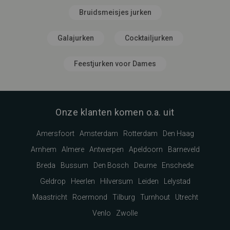
Bruidsmeisjes jurken
Galajurken
Cocktailjurken
Feestjurken voor Dames
Onze klanten komen o.a. uit
Amersfoort
Amsterdam
Rotterdam
Den Haag
Arnhem
Almere
Antwerpen
Apeldoorn
Barneveld
Breda
Bussum
Den Bosch
Deurne
Enschede
Geldrop
Heerlen
Hilversum
Leiden
Lelystad
Maastricht
Roermond
Tilburg
Turnhout
Utrecht
Venlo
Zwolle