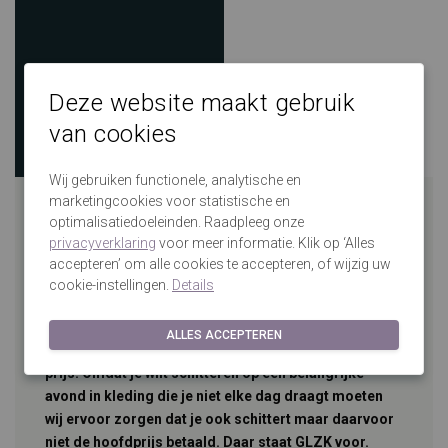
Deze website maakt gebruik
van cookies
Wij gebruiken functionele, analytische en
marketingcookies voor statistische en
GLZK-schoenen
optimalisatiedoeleinden. Raadpleeg onze
privacyverklaring
voor meer informatie. Klik op ‘Alles
accepteren’ om alle cookies te accepteren, of wijzig uw
cookie-instellingen.
Details
GLZK
is de merknaam van De Galazaak. Dat merk
staat voor speciaal voor De Galazaak geselecteerde
ALLES ACCEPTEREN
producten die voldoen aan onze eisen van kwaliteit en
prijs. Omdat je wilt schitteren op een belangrijke
avond in kleding die je niet elke dag draagt moeten
wij ervoor zorgen dat je ook schittert maar daarvoor
niet de hoofdprijs betaald. Daar staat GLZK voor.