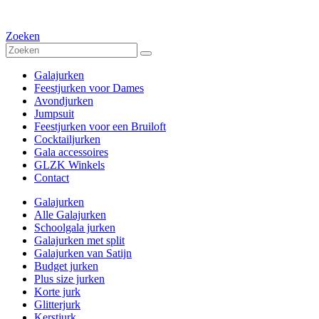
Zoeken
Galajurken
Feestjurken voor Dames
Avondjurken
Jumpsuit
Feestjurken voor een Bruiloft
Cocktailjurken
Gala accessoires
GLZK Winkels
Contact
Galajurken
Alle Galajurken
Schoolgala jurken
Galajurken met split
Galajurken van Satijn
Budget jurken
Plus size jurken
Korte jurk
Glitterjurk
Kerstjurk