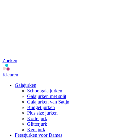
Zoeken
Kleuren
Galajurken
Schoolgala jurken
Galajurken met split
Galajurken van Satijn
Budget jurken
Plus size jurken
Korte jurk
Glitterjurk
Kerstjurk
Feestjurken voor Dames