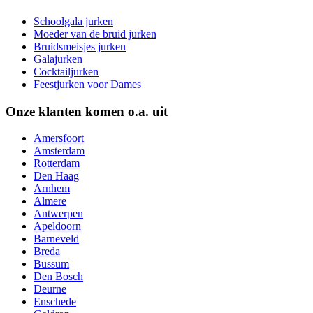
Schoolgala jurken
Moeder van de bruid jurken
Bruidsmeisjes jurken
Galajurken
Cocktailjurken
Feestjurken voor Dames
Onze klanten komen o.a. uit
Amersfoort
Amsterdam
Rotterdam
Den Haag
Arnhem
Almere
Antwerpen
Apeldoorn
Barneveld
Breda
Bussum
Den Bosch
Deurne
Enschede