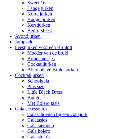
Sweet 16
Lange jurken
Korte jurken
Budget jurken
Kerstjurken
Bedrijfsfeest
Avondjurken
Jumpsuit
Feestjurken voor een Bruiloft
Moeder van de bruid
Bruidsmeisjes
Cocktailjurken
Alternatieve Bruidsjurken
Cocktailjurken
Schoolgala
Plus size
Little Black Dress
Budget
Met Bolero jasje
Gala accessoires
Galaschoenen bij een Galajurk
Galatasjes
Gala sieraden
Gala bolero
Gala stola's