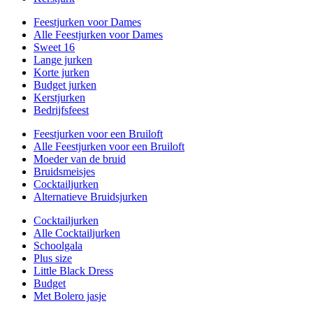
Feestjurken voor Dames
Alle Feestjurken voor Dames
Sweet 16
Lange jurken
Korte jurken
Budget jurken
Kerstjurken
Bedrijfsfeest
Feestjurken voor een Bruiloft
Alle Feestjurken voor een Bruiloft
Moeder van de bruid
Bruidsmeisjes
Cocktailjurken
Alternatieve Bruidsjurken
Cocktailjurken
Alle Cocktailjurken
Schoolgala
Plus size
Little Black Dress
Budget
Met Bolero jasje