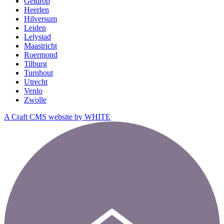
Geldrop
Heerlen
Hilversum
Leiden
Lelystad
Maastricht
Roermond
Tilburg
Turnhout
Utrecht
Venlo
Zwolle
A Craft CMS website by WHITE