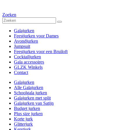
Zoeken
Galajurken
Feestjurken voor Dames
Avondjurken
Jumpsuit
Feestjurken voor een Bruiloft
Cocktailjurken
Gala accessoires
GLZK Winkels
Contact
Galajurken
Alle Galajurken
Schoolgala jurken
Galajurken met split
Galajurken van Satijn
Budget jurken
Plus size jurken
Korte jurk
Glitterjurk
Kerstjurk