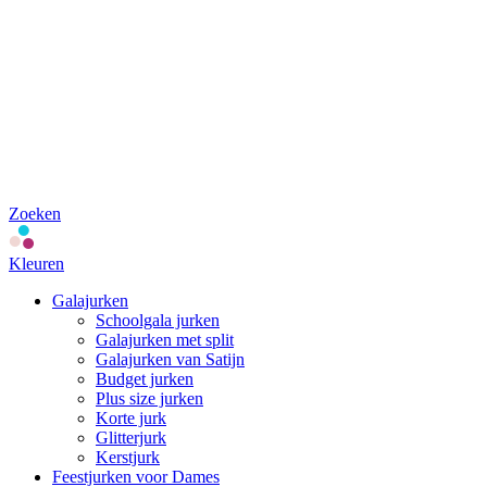
Zoeken
Kleuren
Galajurken
Schoolgala jurken
Galajurken met split
Galajurken van Satijn
Budget jurken
Plus size jurken
Korte jurk
Glitterjurk
Kerstjurk
Feestjurken voor Dames