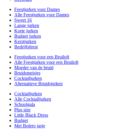
Feestjurken voor Dames
Alle Feestjurken voor Dames
Sweet 16
Lange jurken
Korte jurken
Budget jurken
Kerstjurken
Bedrijfsfeest
Feestjurken voor een Bruiloft
Alle Feestjurken voor een Bruiloft
Moeder van de bruid
Bruidsmeisjes
Cocktailjurken
Alternatieve Bruidsjurken
Cocktailjurken
Alle Cocktailjurken
Schoolgala
Plus size
Little Black Dress
Budget
Met Bolero jasje