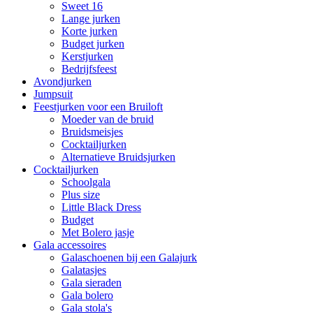
Sweet 16
Lange jurken
Korte jurken
Budget jurken
Kerstjurken
Bedrijfsfeest
Avondjurken
Jumpsuit
Feestjurken voor een Bruiloft
Moeder van de bruid
Bruidsmeisjes
Cocktailjurken
Alternatieve Bruidsjurken
Cocktailjurken
Schoolgala
Plus size
Little Black Dress
Budget
Met Bolero jasje
Gala accessoires
Galaschoenen bij een Galajurk
Galatasjes
Gala sieraden
Gala bolero
Gala stola's