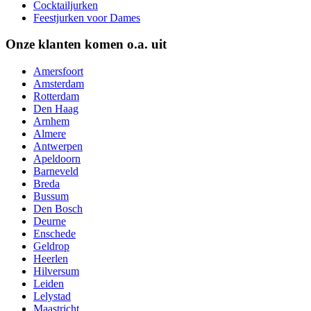
Cocktailjurken
Feestjurken voor Dames
Onze klanten komen o.a. uit
Amersfoort
Amsterdam
Rotterdam
Den Haag
Arnhem
Almere
Antwerpen
Apeldoorn
Barneveld
Breda
Bussum
Den Bosch
Deurne
Enschede
Geldrop
Heerlen
Hilversum
Leiden
Lelystad
Maastricht