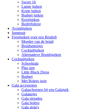
Sweet 16
Lange jurken
Korte jurken
Budget jurken
Kerstjurken
Bedrijfsfeest
Avondjurken
Jumpsuit
Feestjurken voor een Bruiloft
Moeder van de bruid
Bruidsmeisjes
Cocktailjurken
Alternatieve Bruidsjurken
Cocktailjurken
Schoolgala
Plus size
Little Black Dress
Budget
Met Bolero jasje
Gala accessoires
Galaschoenen bij een Galajurk
Galatasjes
Gala sieraden
Gala bolero
Gala stola's