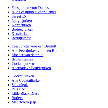
Feestjurken voor Dames
Alle Feestjurken voor Dames
Sweet 16
Lange jurken
Korte jurken
Budget jurken
Kerstjurken
Bedrijfsfeest
Feestjurken voor een Bruiloft
Alle Feestjurken voor een Bruiloft
Moeder van de bruid
Bruidsmeisjes
Cocktailjurken
Alternatieve Bruidsjurken
Cocktailjurken
Alle Cocktailjurken
Schoolgala
Plus size
Little Black Dress
Budget
Met Bolero jasje