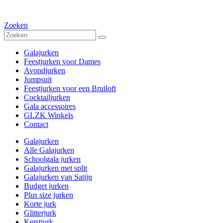
Zoeken
Galajurken
Feestjurken voor Dames
Avondjurken
Jumpsuit
Feestjurken voor een Bruiloft
Cocktailjurken
Gala accessoires
GLZK Winkels
Contact
Galajurken
Alle Galajurken
Schoolgala jurken
Galajurken met split
Galajurken van Satijn
Budget jurken
Plus size jurken
Korte jurk
Glitterjurk
Kerstjurk