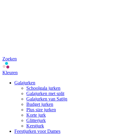
Zoeken
Kleuren
Galajurken
Schoolgala jurken
Galajurken met split
Galajurken van Satijn
Budget jurken
Plus size jurken
Korte jurk
Glitterjurk
Kerstjurk
Feestjurken voor Dames