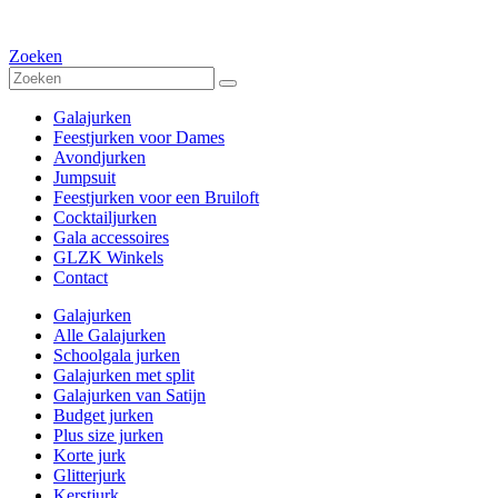
Zoeken
Galajurken
Feestjurken voor Dames
Avondjurken
Jumpsuit
Feestjurken voor een Bruiloft
Cocktailjurken
Gala accessoires
GLZK Winkels
Contact
Galajurken
Alle Galajurken
Schoolgala jurken
Galajurken met split
Galajurken van Satijn
Budget jurken
Plus size jurken
Korte jurk
Glitterjurk
Kerstjurk