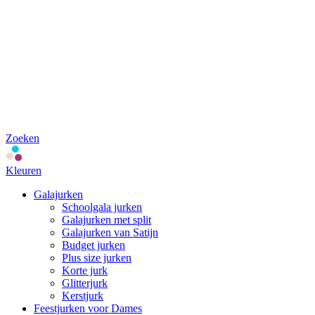
Zoeken
Kleuren
Galajurken
Schoolgala jurken
Galajurken met split
Galajurken van Satijn
Budget jurken
Plus size jurken
Korte jurk
Glitterjurk
Kerstjurk
Feestjurken voor Dames