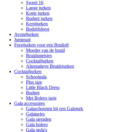
Sweet 16
Lange jurken
Korte jurken
Budget jurken
Kerstjurken
Bedrijfsfeest
Avondjurken
Jumpsuit
Feestjurken voor een Bruiloft
Moeder van de bruid
Bruidsmeisjes
Cocktailjurken
Alternatieve Bruidsjurken
Cocktailjurken
Schoolgala
Plus size
Little Black Dress
Budget
Met Bolero jasje
Gala accessoires
Galaschoenen bij een Galajurk
Galatasjes
Gala sieraden
Gala bolero
Gala stola's