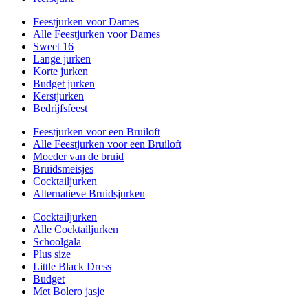
Feestjurken voor Dames
Alle Feestjurken voor Dames
Sweet 16
Lange jurken
Korte jurken
Budget jurken
Kerstjurken
Bedrijfsfeest
Feestjurken voor een Bruiloft
Alle Feestjurken voor een Bruiloft
Moeder van de bruid
Bruidsmeisjes
Cocktailjurken
Alternatieve Bruidsjurken
Cocktailjurken
Alle Cocktailjurken
Schoolgala
Plus size
Little Black Dress
Budget
Met Bolero jasje