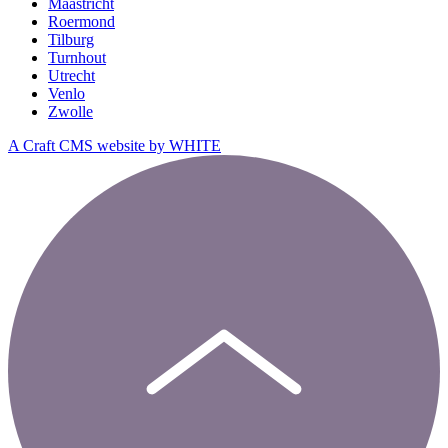
Maastricht
Roermond
Tilburg
Turnhout
Utrecht
Venlo
Zwolle
A Craft CMS website by WHITE