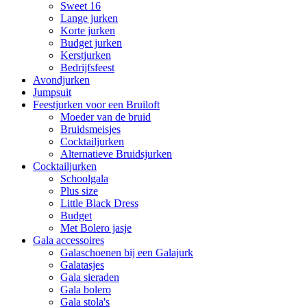
Sweet 16
Lange jurken
Korte jurken
Budget jurken
Kerstjurken
Bedrijfsfeest
Avondjurken
Jumpsuit
Feestjurken voor een Bruiloft
Moeder van de bruid
Bruidsmeisjes
Cocktailjurken
Alternatieve Bruidsjurken
Cocktailjurken
Schoolgala
Plus size
Little Black Dress
Budget
Met Bolero jasje
Gala accessoires
Galaschoenen bij een Galajurk
Galatasjes
Gala sieraden
Gala bolero
Gala stola's