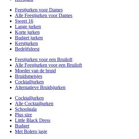
Feestjurken voor Dames
Alle Feestjurken voor Dames
Sweet 16
Lange jurken
Korte jurken
Budget jurken
Kerstjurken
Bedrijfsfeest
Feestjurken voor een Bruiloft
Alle Feestjurken voor een Bruiloft
Moeder van de bruid
Bruidsmeisjes
Cocktailjurken
Alternatieve Bruidsjurken
Cocktailjurken
Alle Cocktailjurken
Schoolgala
Plus size
Little Black Dress
Budget
Met Bolero jasje