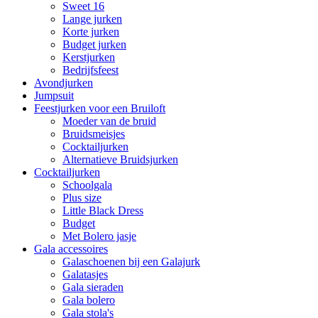
Sweet 16
Lange jurken
Korte jurken
Budget jurken
Kerstjurken
Bedrijfsfeest
Avondjurken
Jumpsuit
Feestjurken voor een Bruiloft
Moeder van de bruid
Bruidsmeisjes
Cocktailjurken
Alternatieve Bruidsjurken
Cocktailjurken
Schoolgala
Plus size
Little Black Dress
Budget
Met Bolero jasje
Gala accessoires
Galaschoenen bij een Galajurk
Galatasjes
Gala sieraden
Gala bolero
Gala stola's