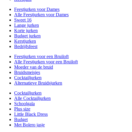
Feestjurken voor Dames
Alle Feestjurken voor Dames
Sweet 16
Lange jurken
Korte jurken
Budget jurken
Kerstjurken
Bedrijfsfeest
Feestjurken voor een Bruiloft
Alle Feestjurken voor een Bruiloft
Moeder van de bruid
Bruidsmeisjes
Cocktailjurken
Alternatieve Bruidsjurken
Cocktailjurken
Alle Cocktailjurken
Schoolgala
Plus size
Little Black Dress
Budget
Met Bolero jasje