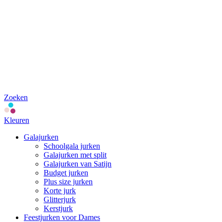
Zoeken
Kleuren
Galajurken
Schoolgala jurken
Galajurken met split
Galajurken van Satijn
Budget jurken
Plus size jurken
Korte jurk
Glitterjurk
Kerstjurk
Feestjurken voor Dames