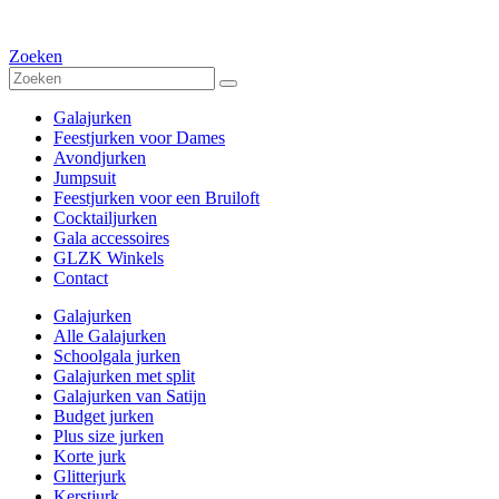
Zoeken
Galajurken
Feestjurken voor Dames
Avondjurken
Jumpsuit
Feestjurken voor een Bruiloft
Cocktailjurken
Gala accessoires
GLZK Winkels
Contact
Galajurken
Alle Galajurken
Schoolgala jurken
Galajurken met split
Galajurken van Satijn
Budget jurken
Plus size jurken
Korte jurk
Glitterjurk
Kerstjurk