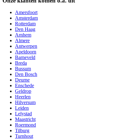
Onze klanten komen o.a. uit
Amersfoort
Amsterdam
Rotterdam
Den Haag
Arnhem
Almere
Antwerpen
Apeldoorn
Barneveld
Breda
Bussum
Den Bosch
Deurne
Enschede
Geldrop
Heerlen
Hilversum
Leiden
Lelystad
Maastricht
Roermond
Tilburg
Turnhout