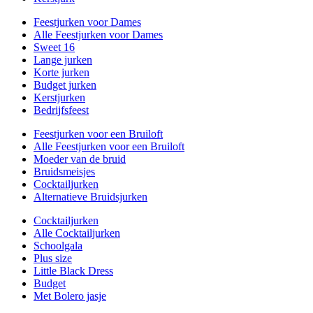
Feestjurken voor Dames
Alle Feestjurken voor Dames
Sweet 16
Lange jurken
Korte jurken
Budget jurken
Kerstjurken
Bedrijfsfeest
Feestjurken voor een Bruiloft
Alle Feestjurken voor een Bruiloft
Moeder van de bruid
Bruidsmeisjes
Cocktailjurken
Alternatieve Bruidsjurken
Cocktailjurken
Alle Cocktailjurken
Schoolgala
Plus size
Little Black Dress
Budget
Met Bolero jasje