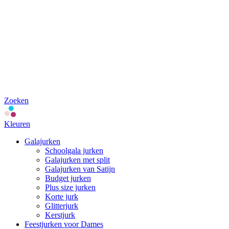
Zoeken
Kleuren
Galajurken
Schoolgala jurken
Galajurken met split
Galajurken van Satijn
Budget jurken
Plus size jurken
Korte jurk
Glitterjurk
Kerstjurk
Feestjurken voor Dames