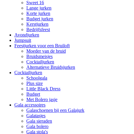
Sweet 16
Lange jurken
Korte jurken
Budget jurken
Kerstjurken
Bedrijfsfeest
Avondjurken
Jumpsuit
Feestjurken voor een Bruiloft
Moeder van de bruid
Bruidsmeisjes
Cocktailjurken
Alternatieve Bruidsjurken
Cocktailjurken
Schoolgala
Plus size
Little Black Dress
Budget
Met Bolero jasje
Gala accessoires
Galaschoenen bij een Galajurk
Galatasjes
Gala sieraden
Gala bolero
Gala stola's