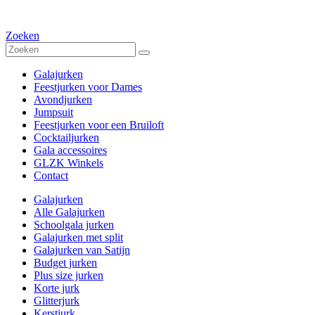
Zoeken
Galajurken
Feestjurken voor Dames
Avondjurken
Jumpsuit
Feestjurken voor een Bruiloft
Cocktailjurken
Gala accessoires
GLZK Winkels
Contact
Galajurken
Alle Galajurken
Schoolgala jurken
Galajurken met split
Galajurken van Satijn
Budget jurken
Plus size jurken
Korte jurk
Glitterjurk
Kerstjurk