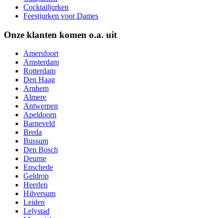
Cocktailjurken
Feestjurken voor Dames
Onze klanten komen o.a. uit
Amersfoort
Amsterdam
Rotterdam
Den Haag
Arnhem
Almere
Antwerpen
Apeldoorn
Barneveld
Breda
Bussum
Den Bosch
Deurne
Enschede
Geldrop
Heerlen
Hilversum
Leiden
Lelystad