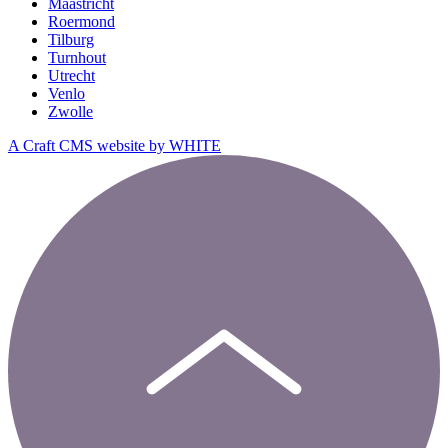
Maastricht
Roermond
Tilburg
Turnhout
Utrecht
Venlo
Zwolle
A Craft CMS website by WHITE