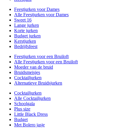
Feestjurken voor Dames
Alle Feestjurken voor Dames
Sweet 16
Lange jurken
Korte jurken
Budget jurken
Kerstjurken
Bedrijfsfeest
Feestjurken voor een Bruiloft
Alle Feestjurken voor een Bruiloft
Moeder van de bruid
Bruidsmeisjes
Cocktailjurken
Alternatieve Bruidsjurken
Cocktailjurken
Alle Cocktailjurken
Schoolgala
Plus size
Little Black Dress
Budget
Met Bolero jasje