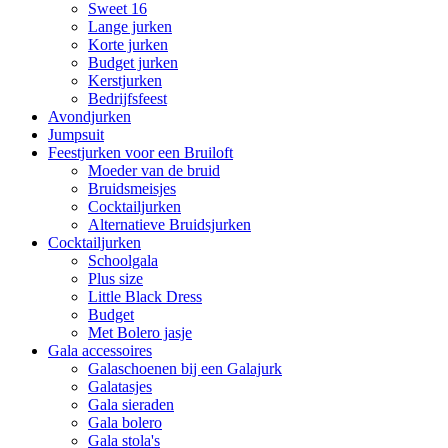
Sweet 16
Lange jurken
Korte jurken
Budget jurken
Kerstjurken
Bedrijfsfeest
Avondjurken
Jumpsuit
Feestjurken voor een Bruiloft
Moeder van de bruid
Bruidsmeisjes
Cocktailjurken
Alternatieve Bruidsjurken
Cocktailjurken
Schoolgala
Plus size
Little Black Dress
Budget
Met Bolero jasje
Gala accessoires
Galaschoenen bij een Galajurk
Galatasjes
Gala sieraden
Gala bolero
Gala stola's