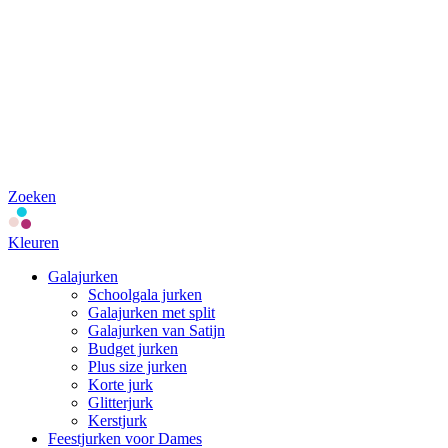
Zoeken
Kleuren
Galajurken
Schoolgala jurken
Galajurken met split
Galajurken van Satijn
Budget jurken
Plus size jurken
Korte jurk
Glitterjurk
Kerstjurk
Feestjurken voor Dames