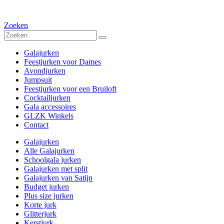
Zoeken
Galajurken
Feestjurken voor Dames
Avondjurken
Jumpsuit
Feestjurken voor een Bruiloft
Cocktailjurken
Gala accessoires
GLZK Winkels
Contact
Galajurken
Alle Galajurken
Schoolgala jurken
Galajurken met split
Galajurken van Satijn
Budget jurken
Plus size jurken
Korte jurk
Glitterjurk
Kerstjurk