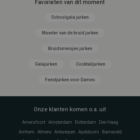
Favorieten van dit moment
Schoolgala jurken
Moeder van de bruid jurken
Bruidsmeisjes jurken
Galajurken
Cocktailjurken
Feestjurken voor Dames
Onze klanten komen o.a. uit
Amersfoort
Amsterdam
Rotterdam
Den Haag
Arnhem
Almere
Antwerpen
Apeldoorn
Barneveld