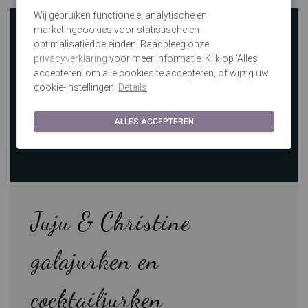
Wij gebruiken functionele, analytische en
marketingcookies voor statistische en
optimalisatiedoeleinden. Raadpleeg onze
privacyverklaring
voor meer informatie. Klik op ‘Alles
accepteren’ om alle cookies te accepteren, of wijzig uw
cookie-instellingen.
Details
ALLES ACCEPTEREN
Juju & Christine
galajurken en
cocktailjurken