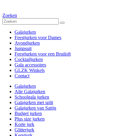
Zoeken
Galajurken
Feestjurken voor Dames
Avondjurken
Jumpsuit
Feestjurken voor een Bruiloft
Cocktailjurken
Gala accessoires
GLZK Winkels
Contact
Galajurken
Alle Galajurken
Schoolgala jurken
Galajurken met split
Galajurken van Satijn
Budget jurken
Plus size jurken
Korte jurk
Glitterjurk
Kerstjurk