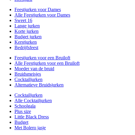
Feestjurken voor Dames
Alle Feestjurken voor Dames
Sweet 16
Lange jurken
Korte jurken
Budget jurken
Kerstjurken
Bedrijfsfeest
Feestjurken voor een Bruiloft
Alle Feestjurken voor een Bruiloft
Moeder van de bruid
Bruidsmeisjes
Cocktailjurken
Alternatieve Bruidsjurken
Cocktailjurken
Alle Cocktailjurken
Schoolgala
Plus size
Little Black Dress
Budget
Met Bolero jasje