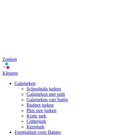
Zoeken
Kleuren
Galajurken
Schoolgala jurken
Galajurken met split
Galajurken van Satijn
Budget jurken
Plus size jurken
Korte jurk
Glitterjurk
Kerstjurk
Feestjurken voor Dames