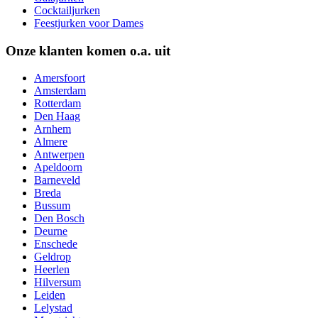
Cocktailjurken
Feestjurken voor Dames
Onze klanten komen o.a. uit
Amersfoort
Amsterdam
Rotterdam
Den Haag
Arnhem
Almere
Antwerpen
Apeldoorn
Barneveld
Breda
Bussum
Den Bosch
Deurne
Enschede
Geldrop
Heerlen
Hilversum
Leiden
Lelystad