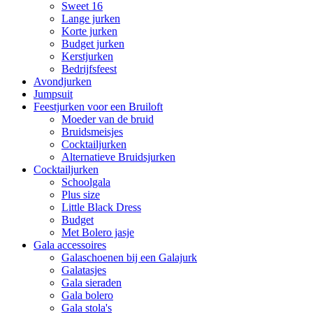
Sweet 16
Lange jurken
Korte jurken
Budget jurken
Kerstjurken
Bedrijfsfeest
Avondjurken
Jumpsuit
Feestjurken voor een Bruiloft
Moeder van de bruid
Bruidsmeisjes
Cocktailjurken
Alternatieve Bruidsjurken
Cocktailjurken
Schoolgala
Plus size
Little Black Dress
Budget
Met Bolero jasje
Gala accessoires
Galaschoenen bij een Galajurk
Galatasjes
Gala sieraden
Gala bolero
Gala stola's