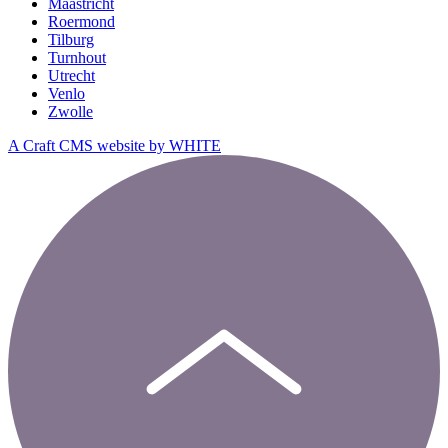
Maastricht
Roermond
Tilburg
Turnhout
Utrecht
Venlo
Zwolle
A Craft CMS website by WHITE