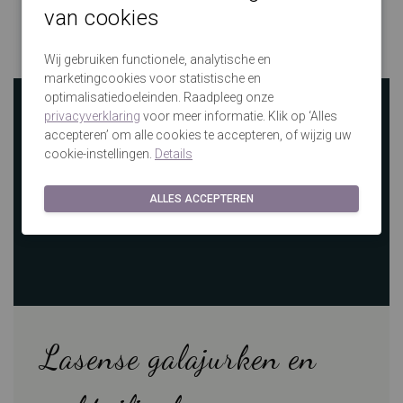
van cookies
GLZK makkelijk te bereiken!
Grote winkels in Nijverdal, Amersfoort, Den Bosch en Eindhoven
Wij gebruiken functionele, analytische en
marketingcookies voor statistische en
optimalisatiedoeleinden. Raadpleeg onze
privacyverklaring
voor meer informatie. Klik op ‘Alles
accepteren’ om alle cookies te accepteren, of wijzig uw
cookie-instellingen.
Details
ALLES ACCEPTEREN
Lasense galajurken en