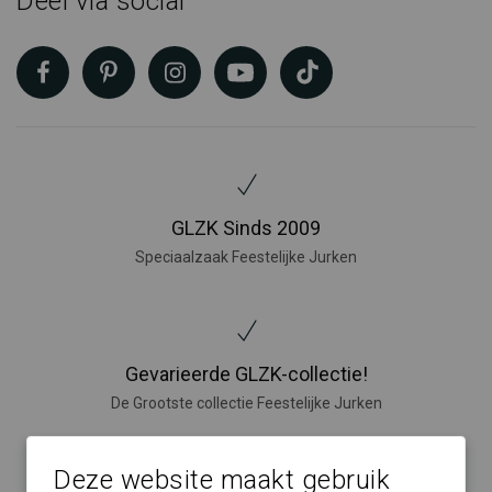
Deel via social
GLZK Sinds 2009
Speciaalzaak Feestelijke Jurken
Gevarieerde GLZK-collectie!
De Grootste collectie Feestelijke Jurken
Deze website maakt gebruik