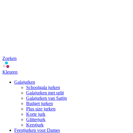
Zoeken
Kleuren
Galajurken
Schoolgala jurken
Galajurken met split
Galajurken van Satijn
Budget jurken
Plus size jurken
Korte jurk
Glitterjurk
Kerstjurk
Feestjurken voor Dames