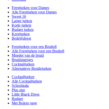
Feestjurken voor Dames
Alle Feestjurken voor Dames
Sweet 16
Lange jurken
Korte jurken
Budget jurken
Kerstjurken
Bedrijfsfeest
Feestjurken voor een Bruiloft
Alle Feestjurken voor een Bruiloft
Moeder van de bruid
Bruidsmeisjes
Cocktailjurken
Alternatieve Bruidsjurken
Cocktailjurken
Alle Cocktailjurken
Schoolgala
Plus size
Little Black Dress
Budget
Met Bolero jasje