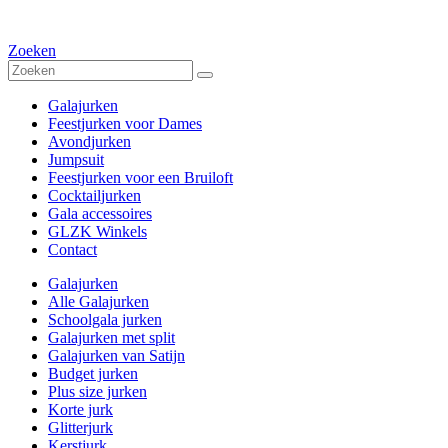
Zoeken
Galajurken
Feestjurken voor Dames
Avondjurken
Jumpsuit
Feestjurken voor een Bruiloft
Cocktailjurken
Gala accessoires
GLZK Winkels
Contact
Galajurken
Alle Galajurken
Schoolgala jurken
Galajurken met split
Galajurken van Satijn
Budget jurken
Plus size jurken
Korte jurk
Glitterjurk
Kerstjurk