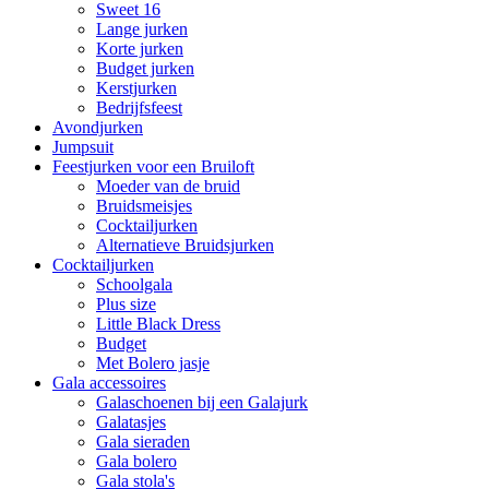
Sweet 16
Lange jurken
Korte jurken
Budget jurken
Kerstjurken
Bedrijfsfeest
Avondjurken
Jumpsuit
Feestjurken voor een Bruiloft
Moeder van de bruid
Bruidsmeisjes
Cocktailjurken
Alternatieve Bruidsjurken
Cocktailjurken
Schoolgala
Plus size
Little Black Dress
Budget
Met Bolero jasje
Gala accessoires
Galaschoenen bij een Galajurk
Galatasjes
Gala sieraden
Gala bolero
Gala stola's